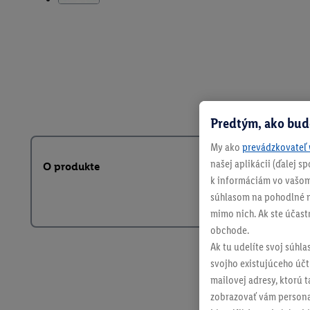
Predtým, ako bud
My ako
prevádzkovateľ 
našej aplikácii (ďalej 
O produkte
k informáciám vo vašom
súhlasom na pohodlné na
mimo nich. Ak ste účast
obchode.
Ak tu udelíte svoj súhla
svojho existujúceho účtu
mailovej adresy, ktorú 
zobrazovať vám personal