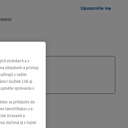
Upozornite ma
395800
ch stránkach a v
 na ukladanie a prístup
užívajú s vaším
mci služieb Lidl aj
ákupného správania v
lebo sa prihlásite do
ne identifikátor z e-
tími stranami a
sa zlúčená aj s inými