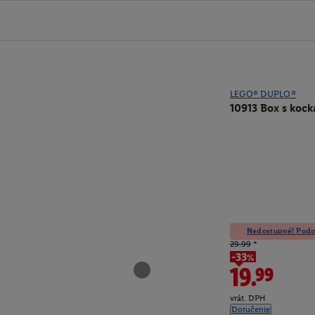
LEGO® DUPLO®
10913 Box s koc
Nedostupné! Podob
29.99
*
-33%
19.99
vrát. DPH
Doručenie