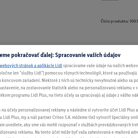
Číslo produktu:
100
eme pokračovať ďalej: Spracovanie vašich údajov
webových stránok a aplikácie Lidl
spracúvame vaše údaje na našich webový
spoločne len "služby Lidl") pomocou rôznych technológií, ktoré sa používajú
 koncovom zariadení. Niektoré z nich sú technicky nevyhnutné alebo sa po
stavenie, na zostavovanie štatistík alebo na personalizovanú reklamu v rá
níkom programu Lidl Plus, na tieto účely sa spracúvajú aj údaje z vášho n
s na účely personalizovanej reklamy a následne si vytvoríte účet Lidl Plus a
 Lidl Plus, my a náš partner Criteo S.A. môžeme tiež vytvoriť špeciálny onli
tam uvediete, aby sme vás mohli rozpoznať v službách prevádzkovaných tre
izovanú reklamu. Na tento účel môže byť vaša zaheslovaná e-mailová adre