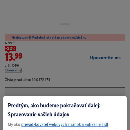
Nedostupné! Podobné skvelé produkty nájdeš tu.
17.99
*
-22%
13.99
Upozornite ma
vrát. DPH
Doručenie
Číslo produktu:
100372473
O produkte
Predtým, ako budeme pokračovať ďalej:
Spracovanie vašich údajov
My ako
prevádzkovateľ webových stránok a aplikácie Lidl