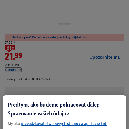
Nedostupné! Podobné skvelé produkty nájdeš tu.
27.99
*
-21%
21.99
Upozornite ma
vrát. DPH
Doručenie
Číslo produktu:
100378763
O produkte
Predtým, ako budeme pokračovať ďalej:
Spracovanie vašich údajov
My ako
prevádzkovateľ webových stránok a aplikácie Lidl