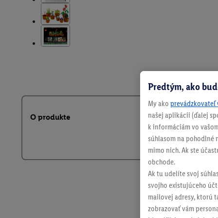
Predtým, ako bud
My ako
prevádzkovateľ 
našej aplikácii (ďalej 
O produkte
k informáciám vo vašom
súhlasom na pohodlné na
mimo nich. Ak ste účast
obchode.
Ak tu udelíte svoj súhla
svojho existujúceho účtu
mailovej adresy, ktorú 
zobrazovať vám personal