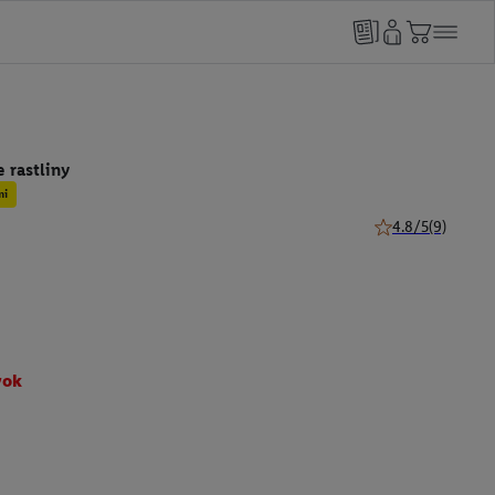
 rastliny
mi
4.8/5
(9)
4.8 z 5 hviezdičie
vok