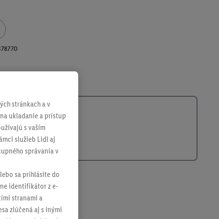
378770
ch stránkach a v
 na ukladanie a prístup
užívajú s vaším
mci služieb Lidl aj
ákupného správania v
lebo sa prihlásite do
ne identifikátor z e-
tími stranami a
sa zlúčená aj s inými