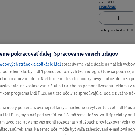
vrát. DPH
Doručenie
Číslo produktu:
100
eme pokračovať ďalej: Spracovanie vašich údajov
webových stránok a aplikácie Lidl
spracúvame vaše údaje na našich webový
spoločne len "služby Lidl") pomocou rôznych technológií, ktoré sa používajú
 koncovom zariadení. Niektoré z nich sú technicky nevyhnutné alebo sa po
stavenie, na zostavovanie štatistík alebo na personalizovanú reklamu v rá
níkom programu Lidl Plus, na tieto účely sa spracúvajú aj údaje z vášho n
s na účely personalizovanej reklamy a následne si vytvoríte účet Lidl Plus a
 Lidl Plus, my a náš partner Criteo S.A. môžeme tiež vytvoriť špeciálny onli
tam uvediete, aby sme vás mohli rozpoznať v službách prevádzkovaných tre
izovanú reklamu. Na tento účel môže byť vaša zaheslovaná e-mailová adre