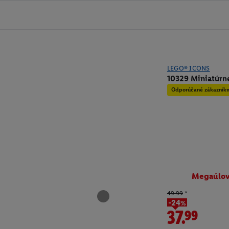
LEGO® ICONS
10329 Miniatúrne
Odporúčané zákazník
Megaúlo
49.99
*
-24%
37.99