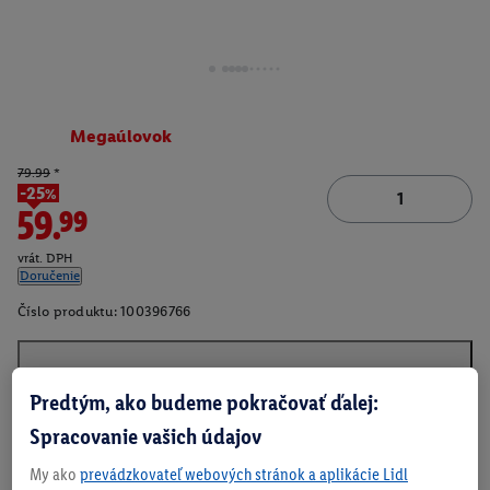
Megaúlovok
79.99
*
-25%
59.99
vrát. DPH
Doručenie
Číslo produktu:
100396766
O produkte
Predtým, ako budeme pokračovať ďalej:
Spracovanie vašich údajov
My ako
prevádzkovateľ webových stránok a aplikácie Lidl