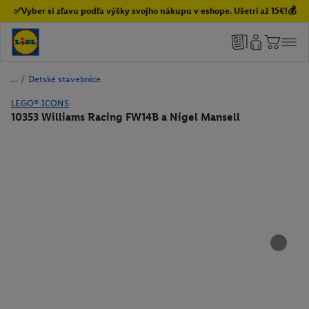
✅Vyber si zľavu podľa výšky svojho nákupu v eshope. Ušetri až 15€!💰
/
Detské stavebnice
LEGO® ICONS
10353 Williams Racing FW14B a Nigel Mansell