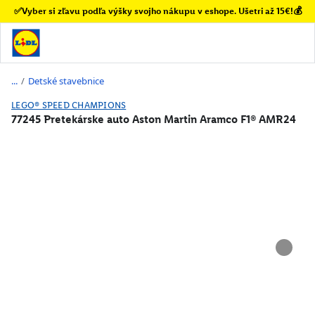
✅Vyber si zľavu podľa výšky svojho nákupu v eshope. Ušetri až 15€!💰
/
Detské stavebnice
LEGO® SPEED CHAMPIONS
77245 Pretekárske auto Aston Martin Aramco F1® AMR24