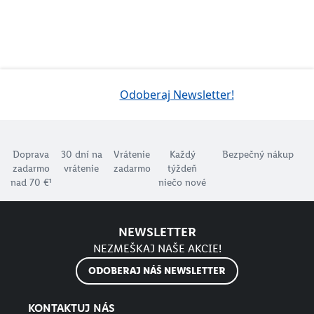
Odoberaj Newsletter!
Doprava
30 dní na
Vrátenie
Každý
Bezpečný nákup
zadarmo
vrátenie
zadarmo
týždeň
nad 70 €¹
niečo nové
NEWSLETTER
NEZMEŠKAJ NAŠE AKCIE!
ODOBERAJ NÁŠ NEWSLETTER
KONTAKTUJ NÁS