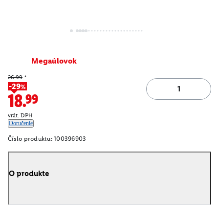
Megaúlovok
26.99
*
-29%
18.99
vrát. DPH
Doručenie
Číslo produktu:
100396903
O produkte