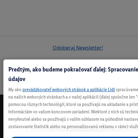
Odoberaj Newsletter!
Predtým, ako budeme pokračovať ďalej: Spracovanie
Doprava
30 dní na
Vrátenie
Každý
Bezpečný nákup
údajov
zadarmo
vrátenie
zadarmo
týždeň
nad 70 €¹
niečo nové
My ako
prevádzkovateľ webových stránok a aplikácie Lidl
spracúvame 
na našich webových stránkach a v našej aplikácii (ďalej spoločne len "
pomocou rôznych technológií, ktoré sa používajú na ukladanie a prís
NEWSLETTER
informáciám vo vašom koncovom zariadení. Niektoré z nich sú techni
NEZMEŠKAJ NAŠE AKCIE!
nevyhnutné alebo sa používajú s vaším súhlasom na pohodlné nastave
ODOBERAJ NÁŠ NEWSLETTER
zostavovanie štatistík alebo na personalizovanú reklamu v rámci služi
mimo nich. Ak ste účastníkom programu Lidl Plus, na tieto účely sa sp