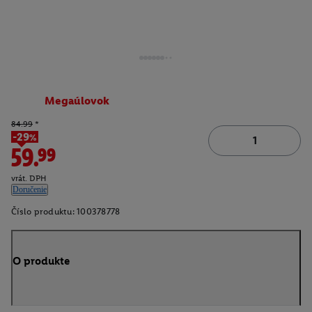
Megaúlovok
84.99
*
-29%
59.99
vrát. DPH
Doručenie
Číslo produktu:
100378778
O produkte