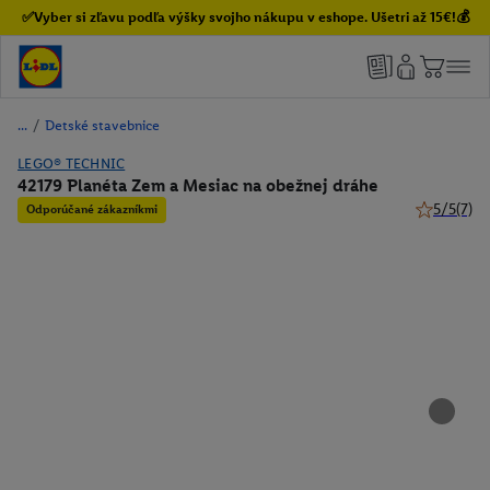
✅Vyber si zľavu podľa výšky svojho nákupu v eshope. Ušetri až 15€!💰
/
Detské stavebnice
LEGO® TECHNIC
42179 Planéta Zem a Mesiac na obežnej dráhe
5/5
(7)
Odporúčané zákazníkmi
5 z 5 hviez