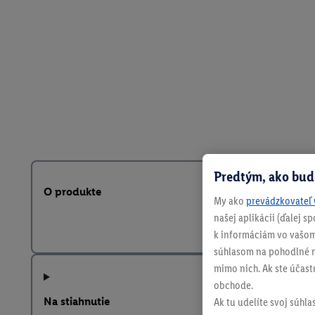
Predtým, ako bud
O produkte
My ako
prevádzkovateľ 
našej aplikácii (ďalej 
k informáciám vo vašom
súhlasom na pohodlné na
mimo nich. Ak ste účast
obchode.
Na stiahnutie
Ak tu udelíte svoj súhla