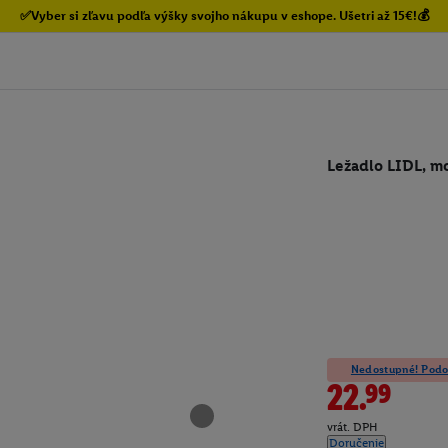
✅Vyber si zľavu podľa výšky svojho nákupu v eshope. Ušetri až 15€!💰
Ležadlo LIDL, m
Nedostupné! Podob
22.99
vrát. DPH
Doručenie