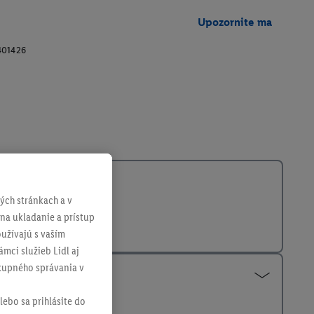
Upozornite ma
401426
ch stránkach a v
 na ukladanie a prístup
užívajú s vaším
mci služieb Lidl aj
ákupného správania v
lebo sa prihlásite do