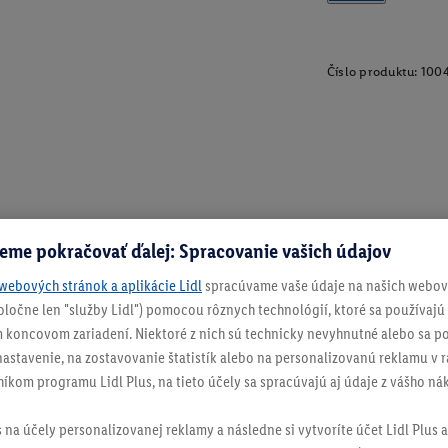
Číslo produktu:
100
eme pokračovať ďalej: Spracovanie vašich údajov
webových stránok a aplikácie Lidl
spracúvame vaše údaje na našich webový
spoločne len "služby Lidl") pomocou rôznych technológií, ktoré sa používajú
 koncovom zariadení. Niektoré z nich sú technicky nevyhnutné alebo sa po
stavenie, na zostavovanie štatistík alebo na personalizovanú reklamu v rá
níkom programu Lidl Plus, na tieto účely sa spracúvajú aj údaje z vášho n
s na účely personalizovanej reklamy a následne si vytvoríte účet Lidl Plus a