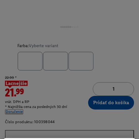
Farba:
Vyberte variant
22.99
*
Lacnejšie
21.99
vrát. DPH a RP
Pridať do košíka
* Najnižšia cena za posledných 30 dní
Doručenie
Číslo produktu:
100398044