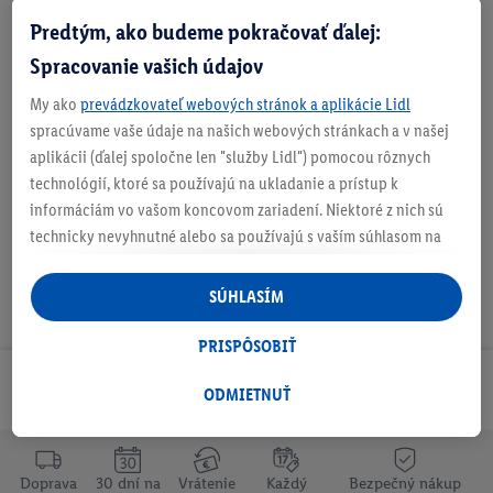
O produkte
Predtým, ako budeme pokračovať ďalej:
Spracovanie vašich údajov
My ako
prevádzkovateľ webových stránok a aplikácie Lidl
spracúvame vaše údaje na našich webových stránkach a v našej
Informácie o batériách podľa nariadenia EÚ o
aplikácii (ďalej spoločne len "služby Lidl") pomocou rôznych
batériách
technológií, ktoré sa používajú na ukladanie a prístup k
informáciám vo vašom koncovom zariadení. Niektoré z nich sú
technicky nevyhnutné alebo sa používajú s vaším súhlasom na
pohodlné nastavenie, na zostavovanie štatistík alebo na
personalizovanú reklamu v rámci služieb Lidl aj mimo nich. Ak
SÚHLASÍM
ste účastníkom programu Lidl Plus, na tieto účely sa spracúvajú
aj údaje z vášho nákupného správania v obchode.
PRISPÔSOBIŤ
Ak tu udelíte svoj súhlas na účely personalizovanej reklamy a
Odoberaj Newsletter!
následne si vytvoríte účet Lidl Plus alebo sa prihlásite do svojho
ODMIETNUŤ
existujúceho účtu Lidl Plus, my a náš partner Criteo S.A. môžeme
tiež vytvoriť špeciálny online identifikátor z e-mailovej adresy,
ktorú tam uvediete, aby sme vás mohli rozpoznať v službách
Doprava
30 dní na
Vrátenie
Každý
Bezpečný nákup