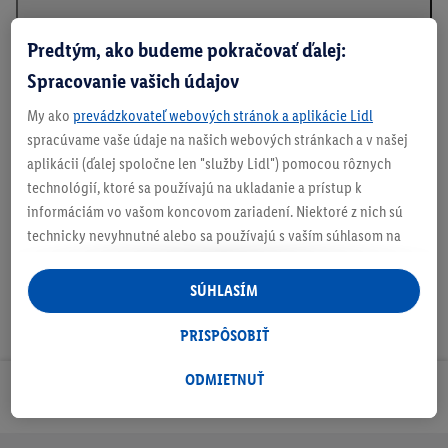
Predtým, ako budeme pokračovať ďalej:
Spracovanie vašich údajov
Informácie o batériách podľa nariadenia EÚ o
batériách
My ako
prevádzkovateľ webových stránok a aplikácie Lidl
spracúvame vaše údaje na našich webových stránkach a v našej
aplikácii (ďalej spoločne len "služby Lidl") pomocou rôznych
technológií, ktoré sa používajú na ukladanie a prístup k
Na stiahnutie
informáciám vo vašom koncovom zariadení. Niektoré z nich sú
technicky nevyhnutné alebo sa používajú s vaším súhlasom na
pohodlné nastavenie, na zostavovanie štatistík alebo na
personalizovanú reklamu v rámci služieb Lidl aj mimo nich. Ak
SÚHLASÍM
ste účastníkom programu Lidl Plus, na tieto účely sa spracúvajú
aj údaje z vášho nákupného správania v obchode.
PRISPÔSOBIŤ
Ak tu udelíte svoj súhlas na účely personalizovanej reklamy a
následne si vytvoríte účet Lidl Plus alebo sa prihlásite do svojho
ODMIETNUŤ
Odoberaj Newsletter!
existujúceho účtu Lidl Plus, my a náš partner Criteo S.A. môžeme
tiež vytvoriť špeciálny online identifikátor z e-mailovej adresy,