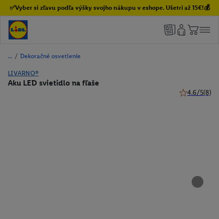
✅Vyber si zľavu podľa výšky svojho nákupu v eshope. Ušetri až 15€!💰
/
Dekoračné osvetlenie
LIVARNO®
Aku LED svietidlo na fľaše
4.6/5
(8)
4.6 z 5 hviez