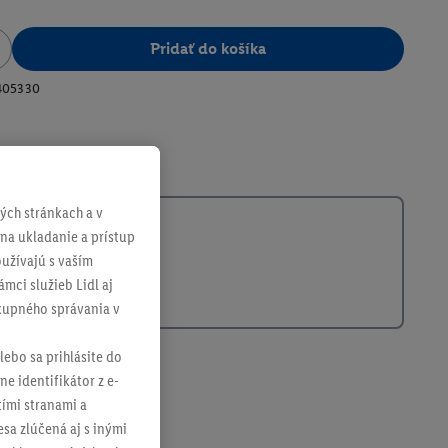
Pridať do košíka
405330
ch stránkach a v
 na ukladanie a prístup
užívajú s vaším
mci služieb Lidl aj
ákupného správania v
lebo sa prihlásite do
ne identifikátor z e-
tími stranami a
sa zlúčená aj s inými