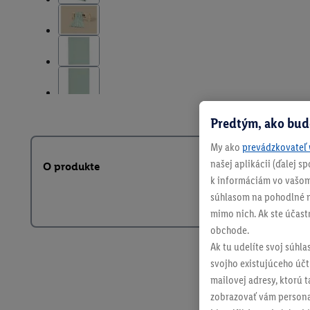
Predtým, ako bud
My ako
prevádzkovateľ 
našej aplikácii (ďalej 
O produkte
k informáciám vo vašom
súhlasom na pohodlné na
mimo nich. Ak ste účast
obchode.
Ak tu udelíte svoj súhla
svojho existujúceho účtu
mailovej adresy, ktorú 
zobrazovať vám personal