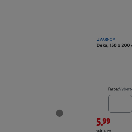
LIVARNO®
Deka, 150 x 200
Farba:
Vybert
5.99
vrát. DPH