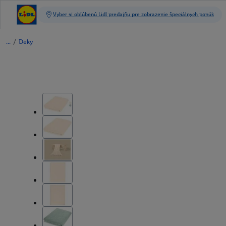
/
Deky