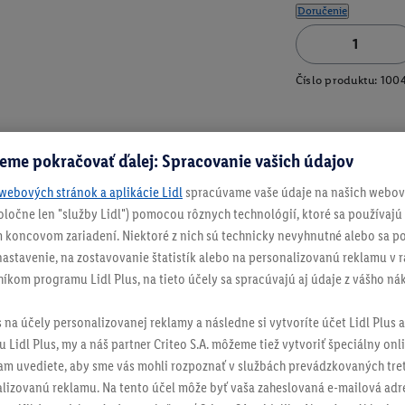
Doručenie
Číslo produktu:
100
eme pokračovať ďalej: Spracovanie vašich údajov
webových stránok a aplikácie Lidl
spracúvame vaše údaje na našich webový
spoločne len "služby Lidl") pomocou rôznych technológií, ktoré sa používajú
 koncovom zariadení. Niektoré z nich sú technicky nevyhnutné alebo sa po
stavenie, na zostavovanie štatistík alebo na personalizovanú reklamu v rá
níkom programu Lidl Plus, na tieto účely sa spracúvajú aj údaje z vášho n
s na účely personalizovanej reklamy a následne si vytvoríte účet Lidl Plus a
 Lidl Plus, my a náš partner Criteo S.A. môžeme tiež vytvoriť špeciálny onli
tam uvediete, aby sme vás mohli rozpoznať v službách prevádzkovaných tre
izovanú reklamu. Na tento účel môže byť vaša zaheslovaná e-mailová adre