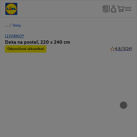
/
Deky
LIVARNO®
Deka na posteľ, 220 x 240 cm
4.8/5
(24)
Odporúčané zákazníkmi
4.8 z 5 hviezdi