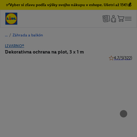
✅Vyber si zľavu podľa výšky svojho nákupu v eshope. Ušetri až 15€!💰
/
Záhrada a balkón
LIVARNO®
Dekoratívna ochrana na plot, 3 x 1 m
4.7/5
(322)
4.7 z 5 hviezdi