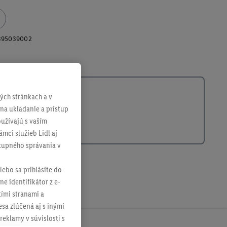
395039002
ch stránkach a v
 na ukladanie a prístup
užívajú s vaším
mci služieb Lidl aj
ákupného správania v
lebo sa prihlásite do
ne identifikátor z e-
tími stranami a
sa zlúčená aj s inými
reklamy v súvislosti s