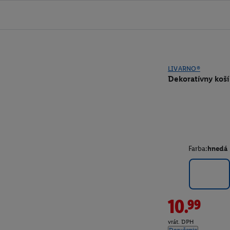
LIVARNO®
Dekoratívny koší
Farba:
hnedá
10.99
vrát. DPH
Doručenie