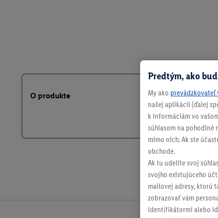
Predtým, ako bud
My ako
prevádzkovateľ 
O produkte
našej aplikácii (ďalej 
k informáciám vo vašom
súhlasom na pohodlné na
mimo nich. Ak ste účast
obchode.
Ak tu udelíte svoj súhla
svojho existujúceho účtu
mailovej adresy, ktorú 
zobrazovať vám personal
identifikátormi alebo id