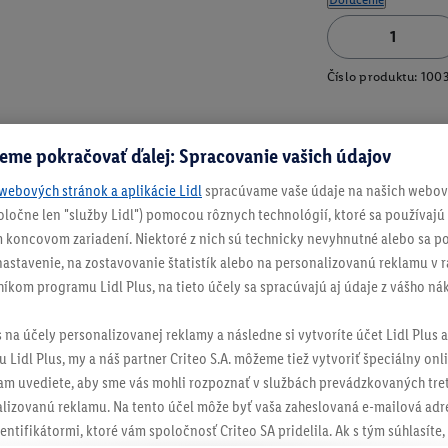
Číslo produktu:
100
eme pokračovať ďalej: Spracovanie vašich údajov
webových stránok a aplikácie Lidl
spracúvame vaše údaje na našich webový
spoločne len "služby Lidl") pomocou rôznych technológií, ktoré sa používajú
 koncovom zariadení. Niektoré z nich sú technicky nevyhnutné alebo sa po
stavenie, na zostavovanie štatistík alebo na personalizovanú reklamu v rá
níkom programu Lidl Plus, na tieto účely sa spracúvajú aj údaje z vášho n
s na účely personalizovanej reklamy a následne si vytvoríte účet Lidl Plus a
 Lidl Plus, my a náš partner Criteo S.A. môžeme tiež vytvoriť špeciálny onli
tam uvediete, aby sme vás mohli rozpoznať v službách prevádzkovaných tre
izovanú reklamu. Na tento účel môže byť vaša zaheslovaná e-mailová adre
entifikátormi, ktoré vám spoločnosť Criteo SA pridelila. Ak s tým súhlasíte, 