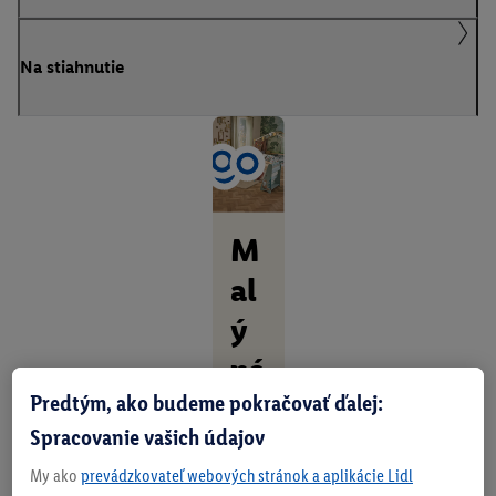
Na stiahnutie
M
al
ý
ná
Predtým, ako budeme pokračovať ďalej:
b
Spracovanie vašich údajov
yt
My ako
prevádzkovateľ webových stránok a aplikácie Lidl
ok