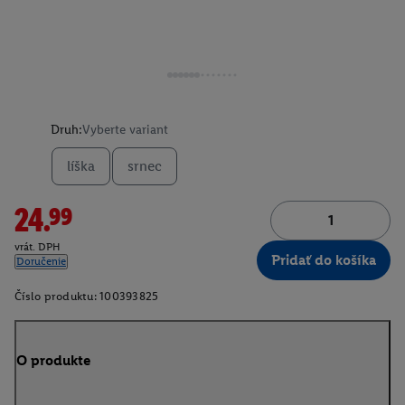
Druh:
Vyberte variant
líška
srnec
24.99
vrát. DPH
Pridať do košíka
Doručenie
Číslo produktu:
100393825
O produkte