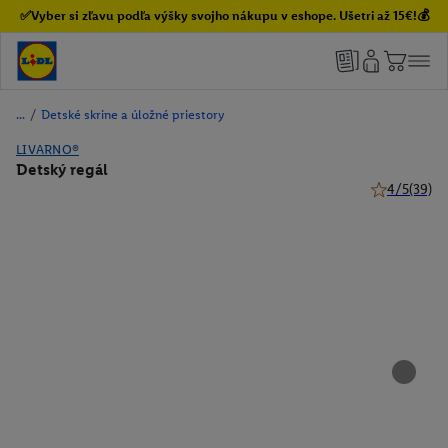
✅Vyber si zľavu podľa výšky svojho nákupu v eshope. Ušetri až 15€!💰
/
Detské skrine a úložné priestory
LIVARNO®
Detský regál
4/5
(39)
4 z 5 hviezdi