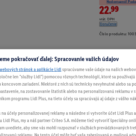
Nedostupné! Podob
22.99
vrát. DPH
Doručenie
Číslo produktu:
100
eme pokračovať ďalej: Spracovanie vašich údajov
webových stránok a aplikácie Lidl
spracúvame vaše údaje na našich webový
spoločne len "služby Lidl") pomocou rôznych technológií, ktoré sa používajú
 koncovom zariadení. Niektoré z nich sú technicky nevyhnutné alebo sa po
stavenie, na zostavovanie štatistík alebo na personalizovanú reklamu v rá
níkom programu Lidl Plus, na tieto účely sa spracúvajú aj údaje z vášho n
s na účely personalizovanej reklamy a následne si vytvoríte účet Lidl Plus a
 Lidl Plus, my a náš partner Criteo S.A. môžeme tiež vytvoriť špeciálny onli
tam uvediete, aby sme vás mohli rozpoznať v službách prevádzkovaných tre
izovanú reklamu. Na tento účel môže byť vaša zaheslovaná e-mailová adre