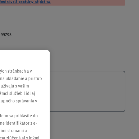
né skvelé produkty nájdeš tu.
399798
ch stránkach a v
 na ukladanie a prístup
užívajú s vaším
mci služieb Lidl aj
ákupného správania v
lebo sa prihlásite do
ne identifikátor z e-
tími stranami a
sa zlúčená aj s inými