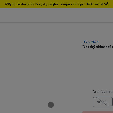
✅Vyber si zľavu podľa výšky svojho nákupu v eshope. Ušetri až 15€!💰
LIVARNO®
Detský skladací 
Druh:
Vyberte
srdcia