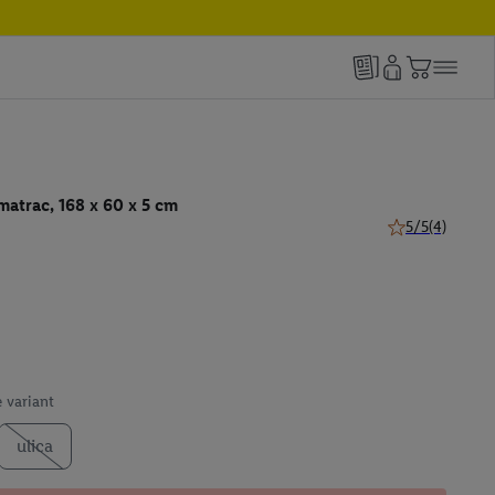
matrac, 168 x 60 x 5 cm
5/5
(4)
5 z 5 hviezdičie
 variant
ulica