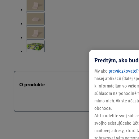
Predtým, ako bud
My ako
prevádzkovateľ 
našej aplikácii (ďalej 
O produkte
k informáciám vo vašom
súhlasom na pohodlné na
mimo nich. Ak ste účast
obchode.
Ak tu udelíte svoj súhla
svojho existujúceho účtu
mailovej adresy, ktorú 
zobrazovať vám personal