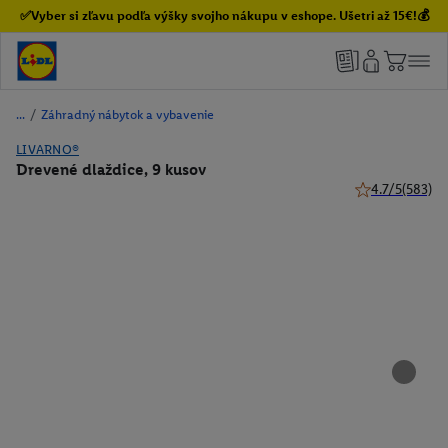
✅Vyber si zľavu podľa výšky svojho nákupu v eshope. Ušetri až 15€!💰
/
Záhradný nábytok a vybavenie
LIVARNO®
Drevené dlaždice, 9 kusov
4.7/5
(583)
4.7 z 5 hviezdi