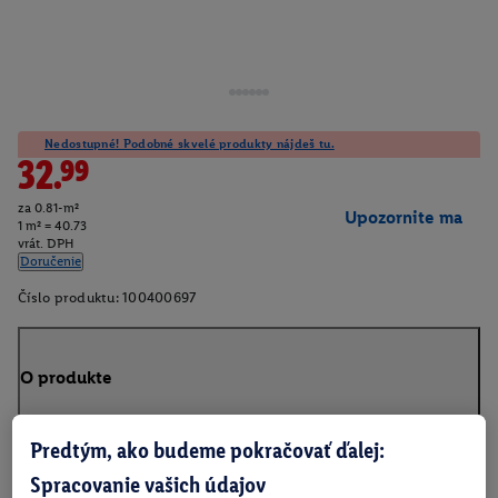
Nedostupné! Podobné skvelé produkty nájdeš tu.
32.99
za 0.81-m²
Upozornite ma
1 m² = 40.73
vrát. DPH
Doručenie
Číslo produktu:
100400697
O produkte
Predtým, ako budeme pokračovať ďalej:
Spracovanie vašich údajov