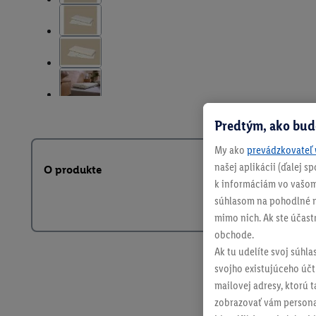
Predtým, ako bud
My ako
prevádzkovateľ 
našej aplikácii (ďalej 
O produkte
k informáciám vo vašom
súhlasom na pohodlné na
mimo nich. Ak ste účast
obchode.
Ak tu udelíte svoj súhla
svojho existujúceho účtu
mailovej adresy, ktorú 
zobrazovať vám personal