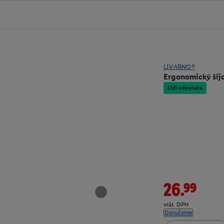
LIVARNO®
Ergonomický šij
Lidl odporúča
26.99
vrát. DPH
Doručenie