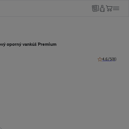
ový oporný vankúš Premium
4.6/5
(8)
4.6 z 5 hviezdičie