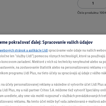
Číslo produktu:
1004
eme pokračovať ďalej: Spracovanie vašich údajov
webových stránok a aplikácie Lidl
spracúvame vaše údaje na našich webový
spoločne len "služby Lidl") pomocou rôznych technológií, ktoré sa používajú
 koncovom zariadení. Niektoré z nich sú technicky nevyhnutné alebo sa po
stavenie, na zostavovanie štatistík alebo na personalizovanú reklamu v rá
níkom programu Lidl Plus, na tieto účely sa spracúvajú aj údaje z vášho n
s na účely personalizovanej reklamy a následne si vytvoríte účet Lidl Plus a
 Lidl Plus, my a náš partner Criteo S.A. môžeme tiež vytvoriť špeciálny onli
tam uvediete, aby sme vás mohli rozpoznať v službách prevádzkovaných tre
izovanú reklamu. Na tento účel môže byť vaša zaheslovaná e-mailová adre