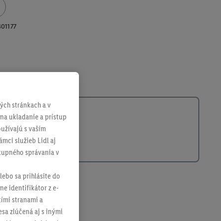
01177
ch stránkach a v
 na ukladanie a prístup
užívajú s vaším
mci služieb Lidl aj
ákupného správania v
lebo sa prihlásite do
ne identifikátor z e-
tími stranami a
sa zlúčená aj s inými