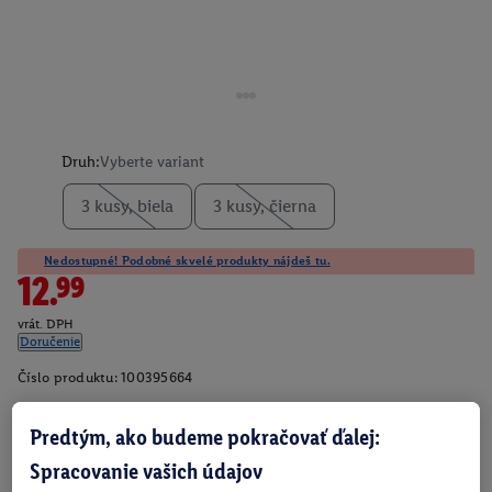
Druh:
Vyberte variant
3 kusy, biela
3 kusy, čierna
Nedostupné! Podobné skvelé produkty nájdeš tu.
12.99
vrát. DPH
Doručenie
Číslo produktu:
100395664
Predtým, ako budeme pokračovať ďalej:
O produkte
Spracovanie vašich údajov