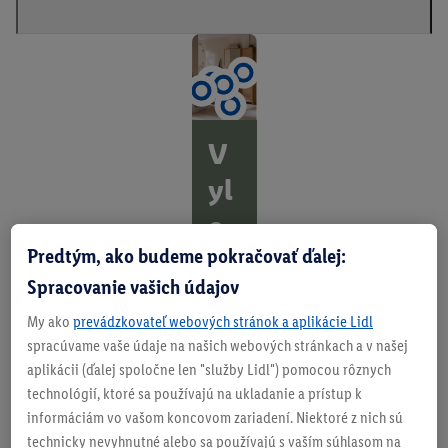
V
yl
e
Predtým, ako budeme pokračovať ďalej:
pš
Spracovanie vašich údajov
it
My ako
prevádzkovateľ webových stránok a aplikácie Lidl
e
spracúvame vaše údaje na našich webových stránkach a v našej
si
aplikácii (ďalej spoločne len "služby Lidl") pomocou rôznych
technológií, ktoré sa používajú na ukladanie a prístup k
kú
informáciám vo vašom koncovom zariadení. Niektoré z nich sú
p
technicky nevyhnutné alebo sa používajú s vaším súhlasom na