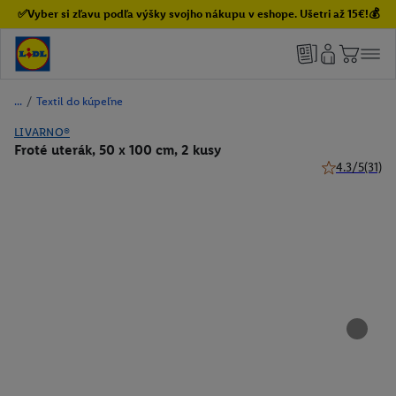
✅Vyber si zľavu podľa výšky svojho nákupu v eshope. Ušetri až 15€!💰
/
Textil do kúpeľne
LIVARNO®
Froté uterák, 50 x 100 cm, 2 kusy
4.3/5
(31)
4.3 z 5 hviezd