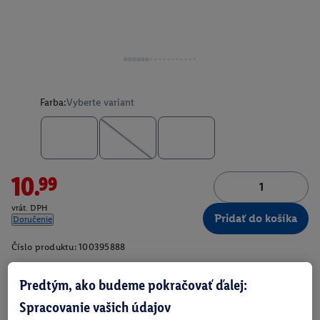
Farba:
Vyberte variant
10.99
vrát. DPH
Pridať do košíka
Doručenie
Číslo produktu:
100395888
Predtým, ako budeme pokračovať ďalej:
O produkte
Spracovanie vašich údajov