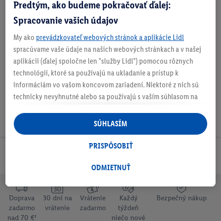
Predtým, ako budeme pokračovať ďalej:
Spracovanie vašich údajov
My ako
prevádzkovateľ webových stránok a aplikácie Lidl
spracúvame vaše údaje na našich webových stránkach a v našej
Na stiahnutie
aplikácii (ďalej spoločne len "služby Lidl") pomocou rôznych
technológií, ktoré sa používajú na ukladanie a prístup k
informáciám vo vašom koncovom zariadení. Niektoré z nich sú
technicky nevyhnutné alebo sa používajú s vaším súhlasom na
pohodlné nastavenie, na zostavovanie štatistík alebo na
personalizovanú reklamu v rámci služieb Lidl aj mimo nich. Ak
SÚHLASÍM
ste účastníkom programu Lidl Plus, na tieto účely sa spracúvajú
aj údaje z vášho nákupného správania v obchode.
PRISPÔSOBIŤ
Ak tu udelíte svoj súhlas na účely personalizovanej reklamy a
Odoberaj Newsletter!
následne si vytvoríte účet Lidl Plus alebo sa prihlásite do svojho
ODMIETNUŤ
existujúceho účtu Lidl Plus, my a náš partner Criteo S.A. môžeme
tiež vytvoriť špeciálny online identifikátor z e-mailovej adresy,
Doprava
30 dní na
Vrátenie
Každý
Bezpečný nákup
ktorú tam uvediete, aby sme vás mohli rozpoznať v službách
zadarmo
vrátenie
zadarmo
týždeň
prevádzkovaných tretími stranami a zobrazovať vám
nad 70 €¹
niečo nové