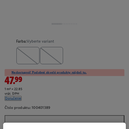
Farba:
Vyberte variant
Nedostupné! Podobné skvelé produkty nájdeš tu.
47.99
1 m² = 22.85
vrát. DPH
Doručenie
Číslo produktu:
100401389
O produkte