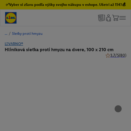
✅Vyber si zľavu podľa výšky svojho nákupu v eshope. Ušetri až 15€!💰
/
Sieťky proti hmyzu
LIVARNO®
Hliníková sieťka proti hmyzu na dvere, 100 x 210 cm
3.7/5
(80)
3.7 z 5 hviezd