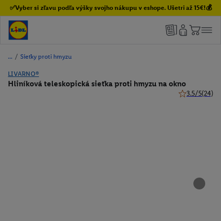
✅Vyber si zľavu podľa výšky svojho nákupu v eshope. Ušetri až 15€!💰
/
Sieťky proti hmyzu
LIVARNO®
Hliníková teleskopická sieťka proti hmyzu na okno
3.5/5
(24)
3.5 z 5 hviezd