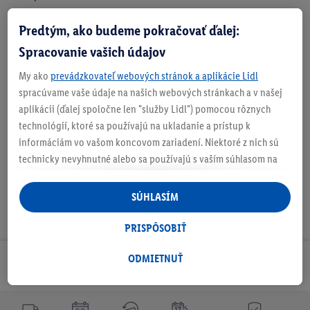
Predtým, ako budeme pokračovať ďalej:
O produkte
Spracovanie vašich údajov
My ako
prevádzkovateľ webových stránok a aplikácie Lidl
spracúvame vaše údaje na našich webových stránkach a v našej
aplikácii (ďalej spoločne len "služby Lidl") pomocou rôznych
Na stiahnutie
technológií, ktoré sa používajú na ukladanie a prístup k
informáciám vo vašom koncovom zariadení. Niektoré z nich sú
technicky nevyhnutné alebo sa používajú s vaším súhlasom na
pohodlné nastavenie, na zostavovanie štatistík alebo na
personalizovanú reklamu v rámci služieb Lidl aj mimo nich. Ak
SÚHLASÍM
ste účastníkom programu Lidl Plus, na tieto účely sa spracúvajú
aj údaje z vášho nákupného správania v obchode.
PRISPÔSOBIŤ
Ak tu udelíte svoj súhlas na účely personalizovanej reklamy a
následne si vytvoríte účet Lidl Plus alebo sa prihlásite do svojho
ODMIETNUŤ
Odoberaj Newsletter!
existujúceho účtu Lidl Plus, my a náš partner Criteo S.A. môžeme
tiež vytvoriť špeciálny online identifikátor z e-mailovej adresy,
ktorú tam uvediete, aby sme vás mohli rozpoznať v službách