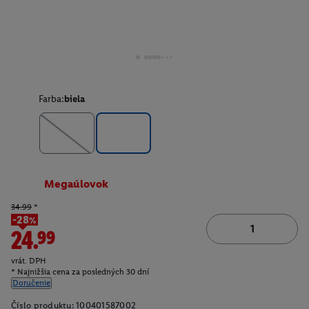
Farba:
biela
Megaúlovok
34.99
*
-28%
24.99
vrát. DPH
* Najnižšia cena za posledných 30 dní
Doručenie
Číslo produktu:
100401587002