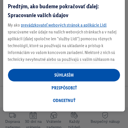
Predtým, ako budeme pokračovať ďalej:
O produkte
Spracovanie vašich údajov
My ako
prevádzkovateľ webových stránok a aplikácie Lidl
spracúvame vaše údaje na našich webových stránkach a v našej
Na stiahnutie
aplikácii (ďalej spoločne len "služby Lidl") pomocou rôznych
technológií, ktoré sa používajú na ukladanie a prístup k
informáciám vo vašom koncovom zariadení. Niektoré z nich sú
technicky nevyhnutné alebo sa používajú s vaším súhlasom na
pohodlné nastavenie, na zostavovanie štatistík alebo na
personalizovanú reklamu v rámci služieb Lidl aj mimo nich. Ak
SÚHLASÍM
ste účastníkom programu Lidl Plus, na tieto účely sa spracúvajú
aj údaje z vášho nákupného správania v obchode.
PRISPÔSOBIŤ
Ak tu udelíte svoj súhlas na účely personalizovanej reklamy a
Odoberaj Newsletter!
následne si vytvoríte účet Lidl Plus alebo sa prihlásite do svojho
ODMIETNUŤ
existujúceho účtu Lidl Plus, my a náš partner Criteo S.A. môžeme
tiež vytvoriť špeciálny online identifikátor z e-mailovej adresy,
ktorú tam uvediete, aby sme vás mohli rozpoznať v službách
Doprava
30 dní na
Vrátenie
Každý
Bezpečný nákup
zadarmo
vrátenie
zadarmo
týždeň
prevádzkovaných tretími stranami a zobrazovať vám