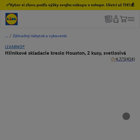
✅Vyber si zľavu podľa výšky svojho nákupu v eshope. Ušetri až 15€!💰
/
Záhradný nábytok a vybavenie
LIVARNO®
Hliníkové skladacie kreslo Houston, 2 kusy, svetlosivá
4.7/5
(454)
4.7 z 5 hviezdič