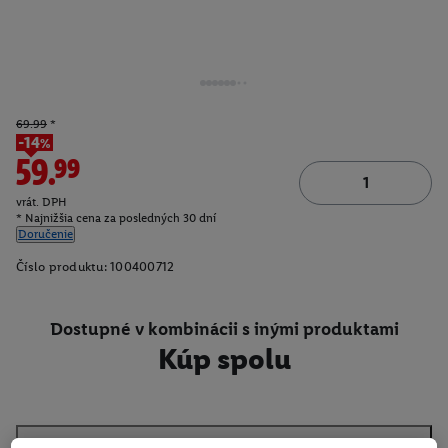
69.99
*
-14%
59.99
vrát. DPH
* Najnižšia cena za posledných 30 dní
Doručenie
Číslo produktu:
100400712
Dostupné v kombinácii s inými produktami
Kúp spolu