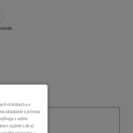
400686
ch stránkach a v
 na ukladanie a prístup
užívajú s vaším
mci služieb Lidl aj
ákupného správania v