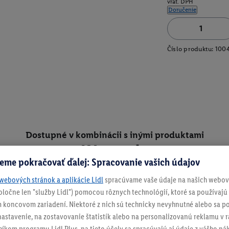
vrát. DPH
Doručenie
Číslo produktu:
100
Dostupné v kombinácii s inými produktami
Kúp spolu
eme pokračovať ďalej: Spracovanie vašich údajov
webových stránok a aplikácie Lidl
spracúvame vaše údaje na našich webový
spoločne len "služby Lidl") pomocou rôznych technológií, ktoré sa používajú
 koncovom zariadení. Niektoré z nich sú technicky nevyhnutné alebo sa po
stavenie, na zostavovanie štatistík alebo na personalizovanú reklamu v rá
níkom programu Lidl Plus, na tieto účely sa spracúvajú aj údaje z vášho n