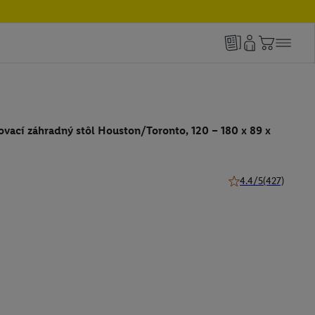
ovací záhradný stôl Houston/Toronto, 120 – 180 x 89 x
4.4/5
(427)
4.4 z 5 hviezdičiek 