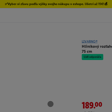
✅Vyber si zľavu podľa výšky svojho nákupu v eshope. Ušetri až 15€!💰
LIVARNO®
Hliníkový rozťah
75 cm
Lidl odporúča
189.00