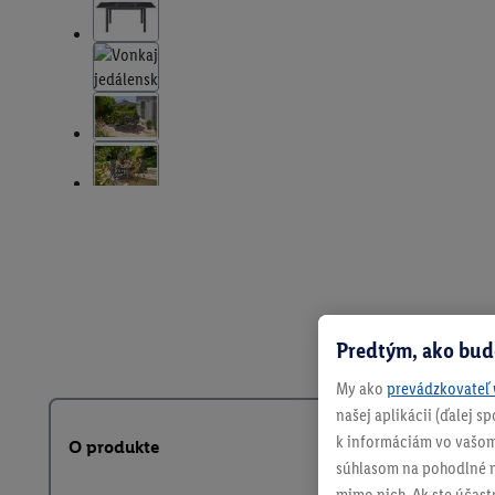
Predtým, ako bud
My ako
prevádzkovateľ 
našej aplikácii (ďalej 
k informáciám vo vašom
O produkte
súhlasom na pohodlné na
mimo nich. Ak ste účast