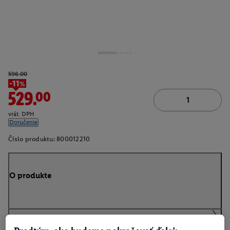
596.00
-11%
529.00
vrát. DPH
Doručenie
Číslo produktu:
800012210
O produkte