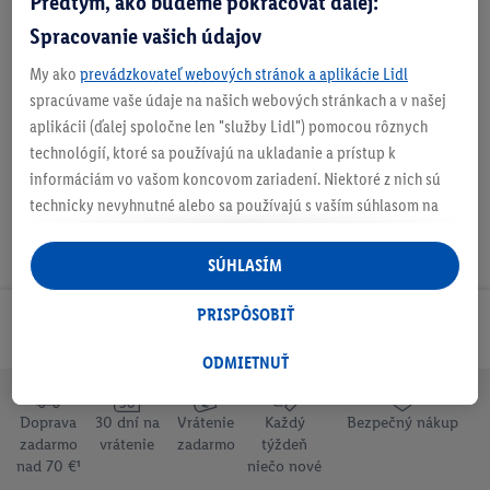
Predtým, ako budeme pokračovať ďalej:
Obsah balenia
Spracovanie vašich údajov
My ako
prevádzkovateľ webových stránok a aplikácie Lidl
spracúvame vaše údaje na našich webových stránkach a v našej
Na stiahnutie
aplikácii (ďalej spoločne len "služby Lidl") pomocou rôznych
technológií, ktoré sa používajú na ukladanie a prístup k
informáciám vo vašom koncovom zariadení. Niektoré z nich sú
technicky nevyhnutné alebo sa používajú s vaším súhlasom na
pohodlné nastavenie, na zostavovanie štatistík alebo na
personalizovanú reklamu v rámci služieb Lidl aj mimo nich. Ak
SÚHLASÍM
ste účastníkom programu Lidl Plus, na tieto účely sa spracúvajú
aj údaje z vášho nákupného správania v obchode.
PRISPÔSOBIŤ
Odoberaj Newsletter!
Ak tu udelíte svoj súhlas na účely personalizovanej reklamy a
následne si vytvoríte účet Lidl Plus alebo sa prihlásite do svojho
ODMIETNUŤ
existujúceho účtu Lidl Plus, my a náš partner Criteo S.A. môžeme
tiež vytvoriť špeciálny online identifikátor z e-mailovej adresy,
Doprava
30 dní na
Vrátenie
Každý
Bezpečný nákup
ktorú tam uvediete, aby sme vás mohli rozpoznať v službách
zadarmo
vrátenie
zadarmo
týždeň
prevádzkovaných tretími stranami a zobrazovať vám
nad 70 €¹
niečo nové