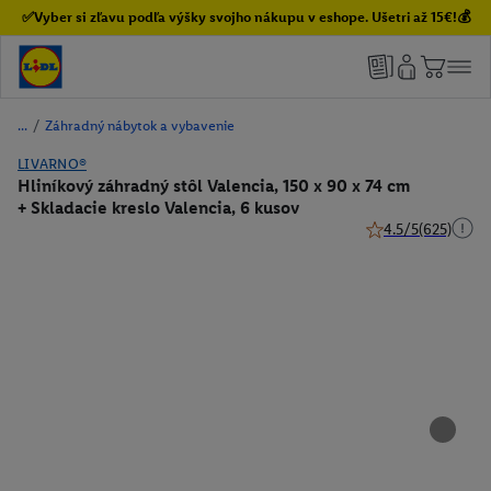
✅Vyber si zľavu podľa výšky svojho nákupu v eshope. Ušetri až 15€!💰
/
Záhradný nábytok a vybavenie
LIVARNO®
Hliníkový záhradný stôl Valencia, 150 x 90 x 74 cm
+ Skladacie kreslo Valencia, 6 kusov
4.5/5
(625)
4.5 z 5 hviezdičiek