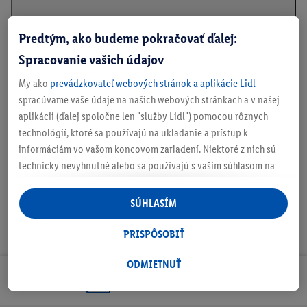
Predtým, ako budeme pokračovať ďalej:
Spracovanie vašich údajov
Informácie o batériách podľa nariadenia EÚ o
batériách
My ako
prevádzkovateľ webových stránok a aplikácie Lidl
spracúvame vaše údaje na našich webových stránkach a v našej
aplikácii (ďalej spoločne len "služby Lidl") pomocou rôznych
technológií, ktoré sa používajú na ukladanie a prístup k
Na stiahnutie
informáciám vo vašom koncovom zariadení. Niektoré z nich sú
technicky nevyhnutné alebo sa používajú s vaším súhlasom na
pohodlné nastavenie, na zostavovanie štatistík alebo na
personalizovanú reklamu v rámci služieb Lidl aj mimo nich. Ak
SÚHLASÍM
ste účastníkom programu Lidl Plus, na tieto účely sa spracúvajú
aj údaje z vášho nákupného správania v obchode.
PRISPÔSOBIŤ
Ak tu udelíte svoj súhlas na účely personalizovanej reklamy a
následne si vytvoríte účet Lidl Plus alebo sa prihlásite do svojho
ODMIETNUŤ
Odoberaj Newsletter!
existujúceho účtu Lidl Plus, my a náš partner Criteo S.A. môžeme
tiež vytvoriť špeciálny online identifikátor z e-mailovej adresy,