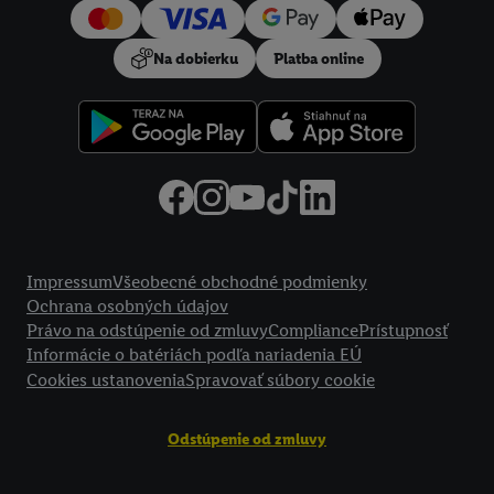
používanie potrebných technológií. Kliknutím na "
Súhlasím
"
vyjadríte súhlas so spracúvaním na všetky vyššie uvedené účely.
Na dobierku
Platba online
Ďalšie informácie vrátane informácií o dobe uchovávania
údajov a Vašom práve kedykoľvek odvolať súhlas s účinnosťou
do budúcnosti nájdete v našich
zásadách ochrany osobných
údajov
.
Imprint nájdete tu.
Právne informácie
Impressum
Všeobecné obchodné podmienky
Ochrana osobných údajov
Právo na odstúpenie od zmluvy
Compliance
Prístupnosť
Informácie o batériách podľa nariadenia EÚ
Cookies ustanovenia
Spravovať súbory cookie
Odstúpenie od zmluvy