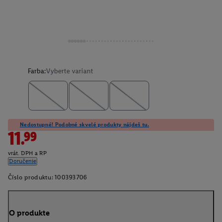
Farba:
Vyberte variant
Nedostupné! Podobné skvelé produkty nájdeš tu.
11.99
vrát. DPH a RP
Doručenie
Číslo produktu:
100393706
O produkte