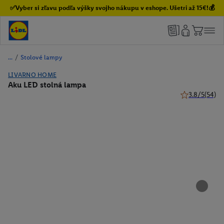
✅Vyber si zľavu podľa výšky svojho nákupu v eshope. Ušetri až 15€!💰
/
Stolové lampy
LIVARNO HOME
Aku LED stolná lampa
3.8/5
(54)
3.8 z 5 hviezd