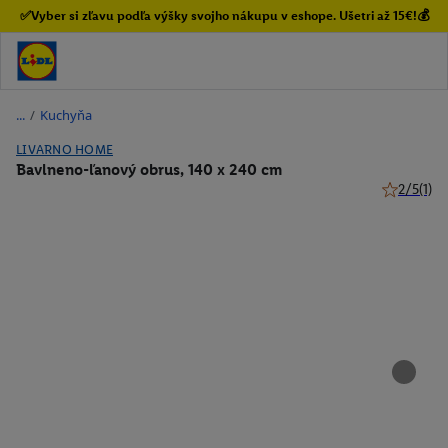
✅Vyber si zľavu podľa výšky svojho nákupu v eshope. Ušetri až 15€!💰
/
Kuchyňa
LIVARNO HOME
Bavlneno-ľanový obrus, 140 x 240 cm
2/5
(1)
2 z 5 hviez