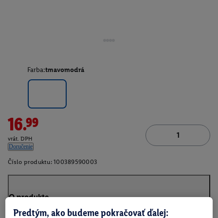
Farba:
tmavomodrá
16.99
vrát. DPH
Doručenie
Číslo produktu:
100389590003
O produkte
Predtým, ako budeme pokračovať ďalej: