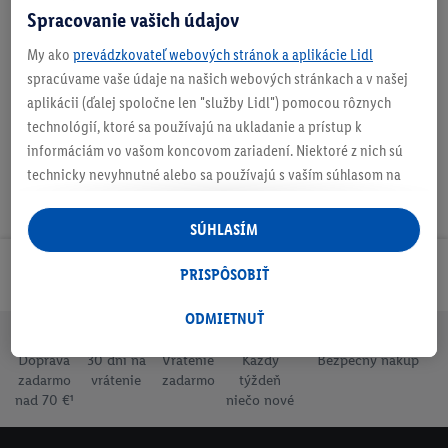
Spracovanie vašich údajov
My ako
prevádzkovateľ webových stránok a aplikácie Lidl
Podrobnosti o bezpečnosti produktu
spracúvame vaše údaje na našich webových stránkach a v našej
aplikácii (ďalej spoločne len "služby Lidl") pomocou rôznych
technológií, ktoré sa používajú na ukladanie a prístup k
informáciám vo vašom koncovom zariadení. Niektoré z nich sú
technicky nevyhnutné alebo sa používajú s vaším súhlasom na
pohodlné nastavenie, na zostavovanie štatistík alebo na
personalizovanú reklamu v rámci služieb Lidl aj mimo nich. Ak
SÚHLASÍM
ste účastníkom programu Lidl Plus, na tieto účely sa spracúvajú
aj údaje z vášho nákupného správania v obchode.
Odoberaj Newsletter!
PRISPÔSOBIŤ
Ak tu udelíte svoj súhlas na účely personalizovanej reklamy a
následne si vytvoríte účet Lidl Plus alebo sa prihlásite do svojho
ODMIETNUŤ
existujúceho účtu Lidl Plus, my a náš partner Criteo S.A. môžeme
Doprava
30 dní na
Vrátenie
Každý
Bezpečný nákup
tiež vytvoriť špeciálny online identifikátor z e-mailovej adresy,
zadarmo
vrátenie
zadarmo
týždeň
ktorú tam uvediete, aby sme vás mohli rozpoznať v službách
nad 70 €¹
niečo nové
prevádzkovaných tretími stranami a zobrazovať vám
personalizovanú reklamu. Na tento účel môže byť vaša