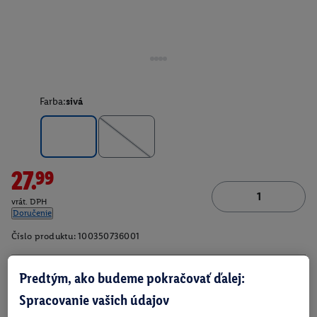
Farba:
sivá
27.99
vrát. DPH
Doručenie
Číslo produktu:
100350736001
Predtým, ako budeme pokračovať ďalej:
O produkte
Spracovanie vašich údajov