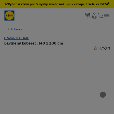
✅Vyber si zľavu podľa výšky svojho nákupu v eshope. Ušetri až 15€!💰
/
Koberce
LIVARNO HOME
Bavlnený koberec, 140 x 200 cm
3.1/5
(17)
3.1 z 5 hviez