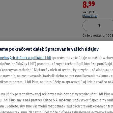
8.99
vrát. DPH
Doručenie
Číslo produktu:
100
eme pokračovať ďalej: Spracovanie vašich údajov
webových stránok a aplikácie Lidl
spracúvame vaše údaje na našich webový
spoločne len "služby Lidl") pomocou rôznych technológií, ktoré sa používajú
 koncovom zariadení. Niektoré z nich sú technicky nevyhnutné alebo sa po
stavenie, na zostavovanie štatistík alebo na personalizovanú reklamu v rá
níkom programu Lidl Plus, na tieto účely sa spracúvajú aj údaje z vášho n
s na účely personalizovanej reklamy a následne si vytvoríte účet Lidl Plus a
 Lidl Plus, my a náš partner Criteo S.A. môžeme tiež vytvoriť špeciálny onli
tam uvediete, aby sme vás mohli rozpoznať v službách prevádzkovaných tre
izovanú reklamu. Na tento účel môže byť vaša zaheslovaná e-mailová adre