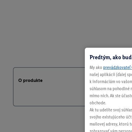
Predtým, ako bud
My ako
prevádzkovateľ 
našej aplikácii (ďalej 
O produkte
k informáciám vo vašom
súhlasom na pohodlné na
mimo nich. Ak ste účast
obchode.
Ak tu udelíte svoj súhla
svojho existujúceho účtu
mailovej adresy, ktorú 
zobrazovať vám personal