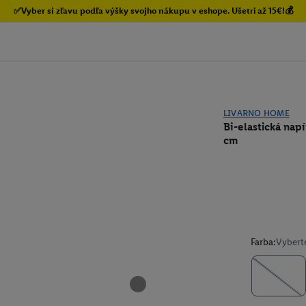
✅Vyber si zľavu podľa výšky svojho nákupu v eshope. Ušetri až 15€!💰
LIVARNO HOME
Bi-elastická nap
cm
Farba:
Vybert