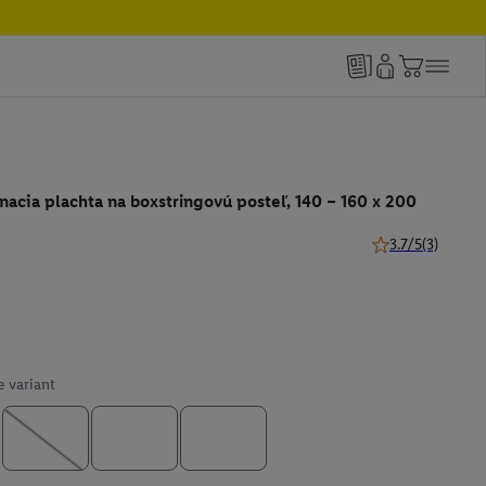
ínacia plachta na boxstringovú posteľ, 140 – 160 x 200
3.7/5
(3)
3.7 z 5 hviezdičie
e variant