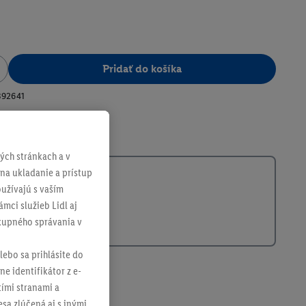
Pridať do košíka
392641
ch stránkach a v
 na ukladanie a prístup
užívajú s vaším
mci služieb Lidl aj
ákupného správania v
lebo sa prihlásite do
ne identifikátor z e-
tími stranami a
sa zlúčená aj s inými