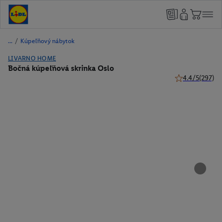
/
Kúpeľňový nábytok
LIVARNO HOME
Bočná kúpeľňová skrinka Oslo
4.4/5
(297)
4.4 z 5 hviezdič