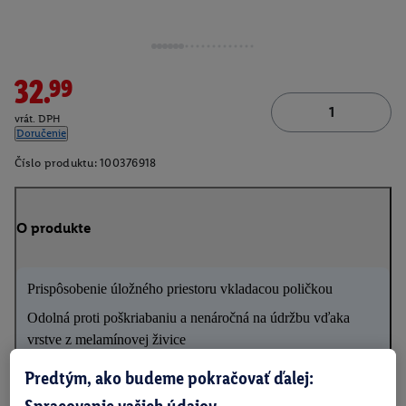
32.99
vrát. DPH
Doručenie
Číslo produktu:
100376918
O produkte
Prispôsobenie úložného priestoru vkladacou poličkou
Odolná proti poškriabaniu a nenáročná na údržbu vďaka
vrstve z melamínovej živice
Predtým, ako budeme pokračovať ďalej:
Spracovanie vašich údajov