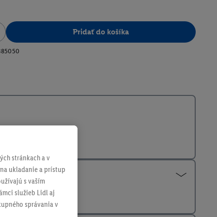
Pridať do košíka
385050
ch stránkach a v
 na ukladanie a prístup
užívajú s vaším
mci služieb Lidl aj
ákupného správania v