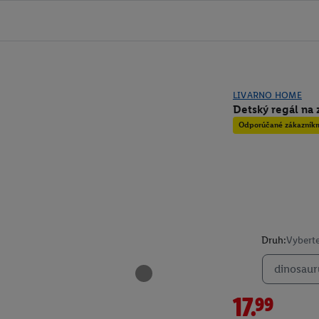
LIVARNO HOME
Detský regál na 
Odporúčané zákazník
Druh:
Vyberte
dinosaur
17.99