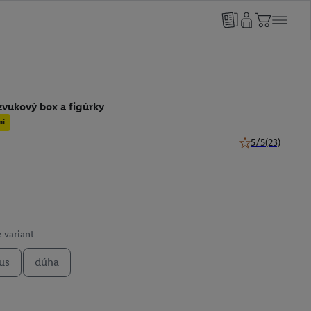
zvukový box a figúrky
mi
5/5
(23)
5 z 5 hviezdičiek
 variant
us
dúha