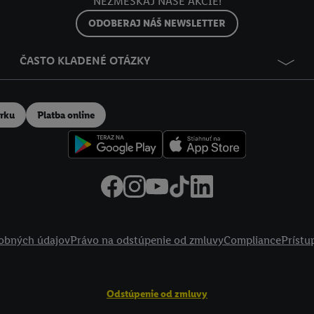
NEZMEŠKAJ NAŠE AKCIE!
ODOBERAJ NÁŠ NEWSLETTER
ČASTO KLADENÉ OTÁZKY
erku
Platba online
obných údajov
Právo na odstúpenie od zmluvy
Compliance
Prístu
Odstúpenie od zmluvy