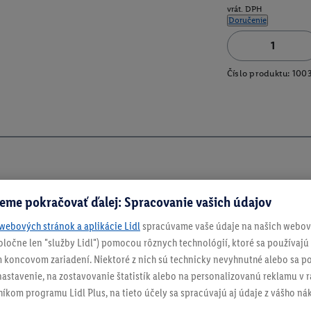
vrát. DPH
Doručenie
Číslo produktu:
100
eme pokračovať ďalej: Spracovanie vašich údajov
webových stránok a aplikácie Lidl
spracúvame vaše údaje na našich webový
spoločne len "služby Lidl") pomocou rôznych technológií, ktoré sa používajú
 koncovom zariadení. Niektoré z nich sú technicky nevyhnutné alebo sa po
stavenie, na zostavovanie štatistík alebo na personalizovanú reklamu v rá
níkom programu Lidl Plus, na tieto účely sa spracúvajú aj údaje z vášho n