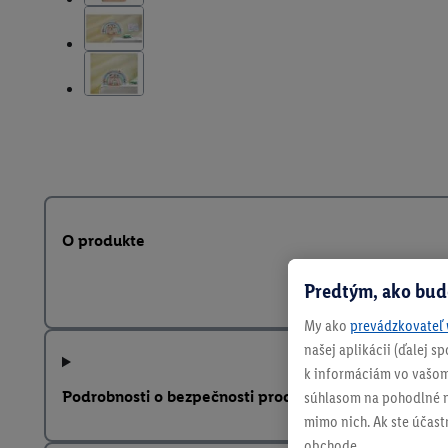
O produkte
Predtým, ako bud
My ako
prevádzkovateľ 
našej aplikácii (ďalej 
k informáciám vo vašom
Podrobnosti o bezpečnosti produktu
súhlasom na pohodlné na
mimo nich. Ak ste účast
obchode.