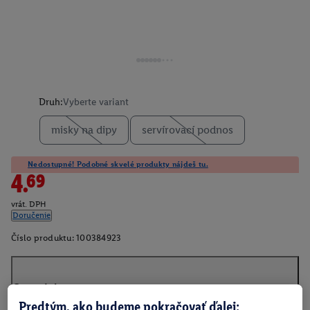
Druh:
Vyberte variant
misky na dipy
servírovací podnos
Nedostupné! Podobné skvelé produkty nájdeš tu.
4.69
vrát. DPH
Doručenie
Číslo produktu:
100384923
O produkte
Predtým, ako budeme pokračovať ďalej: