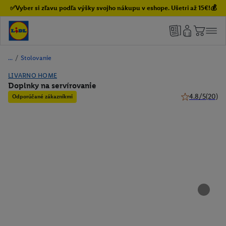
✅Vyber si zľavu podľa výšky svojho nákupu v eshope. Ušetri až 15€!💰
/
Stolovanie
LIVARNO HOME
Doplnky na servírovanie
4.8/5
(20)
Odporúčané zákazníkmi
4.8 z 5 hviezdi