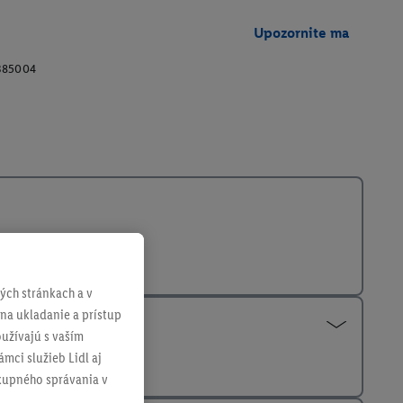
Upozornite ma
385004
ch stránkach a v
 na ukladanie a prístup
užívajú s vaším
mci služieb Lidl aj
ákupného správania v