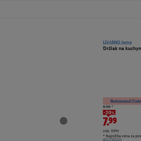
LIVARNO home
Držiak na kuchyn
Nedostupné! Podob
9.99
*
-20%
7.99
vrát. DPH
* Najnižšia cena za po