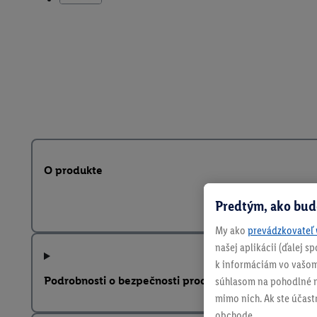
O produkte
Predtým, ako bud
My ako
prevádzkovateľ 
našej aplikácii (ďalej 
k informáciám vo vašom
Podrobnosti o bezpečnosti produktu
súhlasom na pohodlné na
mimo nich. Ak ste účast
obchode.