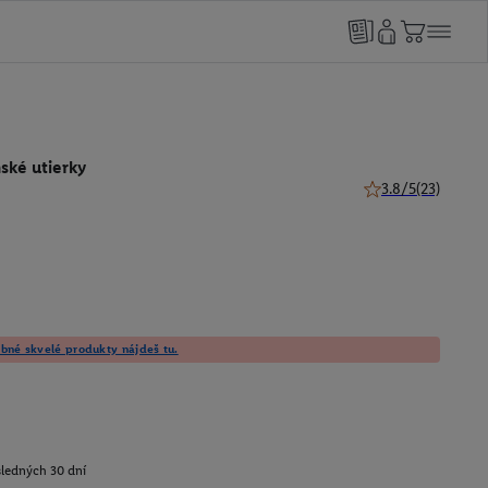
ské utierky
3.8/5
(23)
3.8 z 5 hviezdičiek
né skvelé produkty nájdeš tu.
sledných 30 dní