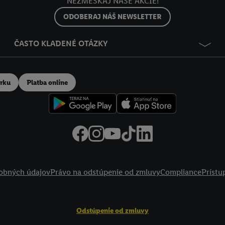
NEZMEŠKAJ NAŠE AKCIE!
ODOBERAJ NÁŠ NEWSLETTER
ČASTO KLADENÉ OTÁZKY
erku
Platba online
obných údajov
Právo na odstúpenie od zmluvy
Compliance
Prístu
Odstúpenie od zmluvy