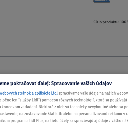
Doručenie
Číslo produktu:
100
eme pokračovať ďalej: Spracovanie vašich údajov
webových stránok a aplikácie Lidl
spracúvame vaše údaje na našich webový
spoločne len "služby Lidl") pomocou rôznych technológií, ktoré sa používajú
 koncovom zariadení. Niektoré z nich sú technicky nevyhnutné alebo sa po
stavenie, na zostavovanie štatistík alebo na personalizovanú reklamu v rá
níkom programu Lidl Plus, na tieto účely sa spracúvajú aj údaje z vášho n