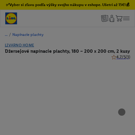
✅Vyber si zľavu podľa výšky svojho nákupu v eshope. Ušetri až 15€!💰
/
Napínacie plachty
LIVARNO HOME
Džersejové napínacie plachty, 180 – 200 x 200 cm, 2 kusy
4.7/5
(3)
4.7 z 5 hviez