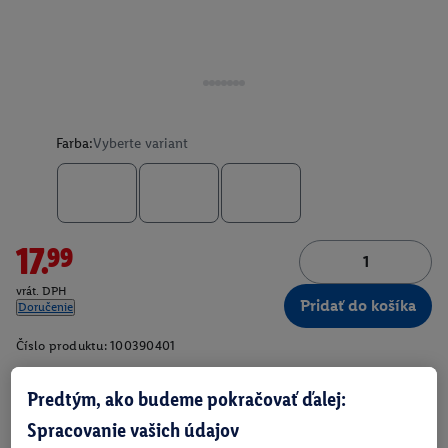
Farba:
Vyberte variant
17.99
vrát. DPH
Pridať do košíka
Doručenie
Číslo produktu:
100390401
Predtým, ako budeme pokračovať ďalej:
O produkte
Spracovanie vašich údajov