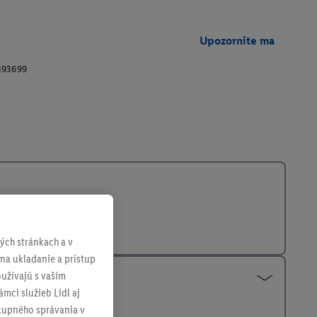
Upozornite ma
393699
ch stránkach a v
 na ukladanie a prístup
užívajú s vaším
mci služieb Lidl aj
ákupného správania v