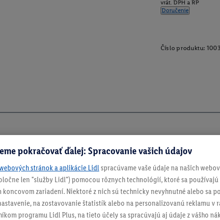
vrát. DPH a RP
Doručenie
Číslo produktu:
100
eme pokračovať ďalej: Spracovanie vašich údajov
webových stránok a aplikácie Lidl
spracúvame vaše údaje na našich webový
spoločne len "služby Lidl") pomocou rôznych technológií, ktoré sa používajú
 koncovom zariadení. Niektoré z nich sú technicky nevyhnutné alebo sa po
stavenie, na zostavovanie štatistík alebo na personalizovanú reklamu v rá
ch
níkom programu Lidl Plus, na tieto účely sa spracúvajú aj údaje z vášho n