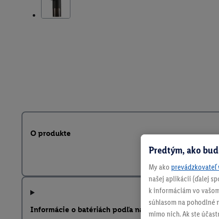
O produkte
Predtým, ako bud
My ako
prevádzkovateľ 
našej aplikácii (ďalej 
k informáciám vo vašom
súhlasom na pohodlné na
Informácie o batériách podľa nariadenia EÚ o batériá
mimo nich. Ak ste účast