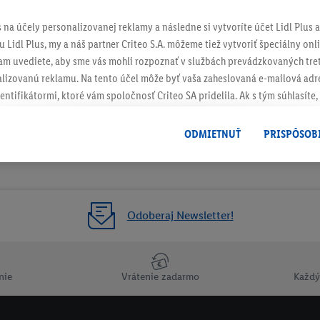
s na účely personalizovanej reklamy a následne si vytvoríte účet Lidl Plus a
 Lidl Plus, my a náš partner Criteo S.A. môžeme tiež vytvoriť špeciálny onli
tam uvediete, aby sme vás mohli rozpoznať v službách prevádzkovaných tre
izovanú reklamu. Na tento účel môže byť vaša zaheslovaná e-mailová adre
entifikátormi, ktoré vám spoločnosť Criteo SA pridelila. Ak s tým súhlasíte, 
klamy na produkty, o ktoré ste prejavili záujem (napr. vložením produktu do
le nie jeho zakúpením), sa môžu zobrazovať aj na rôznych zariadeniach a 
ODMIETNUŤ
PRISPÔSOB
 možno priradiť niekoľko koncových zariadení alebo používanie viacerých 
hovanej e-mailovej adresy a prípadne ďalších identifikátorov/identifikáto
ispozícii.
žete povoliť jednotlivé účely a nájsť ďalšie informácie o podmienkach sp
Odoberaj Newsletter!
Odmietnuť
" môžete povoliť iba používanie potrebných technológií. Kliknut
acúvaním na všetky vyššie uvedené účely. Ďalšie informácie vrátane inform
ašom práve kedykoľvek odvolať súhlas s účinnosťou do budúcnosti nájdet
nie
Vrátenie zadarmo
Každý
ov
.
Imprint nájdete tu.