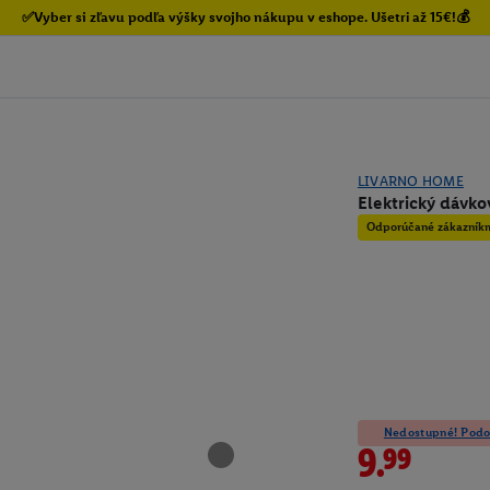
✅Vyber si zľavu podľa výšky svojho nákupu v eshope. Ušetri až 15€!💰
LIVARNO HOME
Elektrický dávk
Odporúčané zákazník
Nedostupné! Podob
9.99