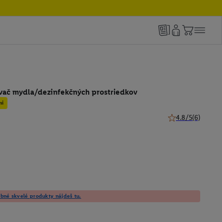
ovač mydla/dezinfekčných prostriedkov
mi
4.8/5
(6)
4.8 z 5 hviezdičie
né skvelé produkty nájdeš tu.