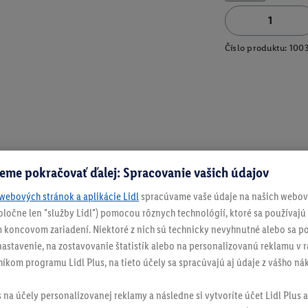
Číslo produktu:
100
eme pokračovať ďalej: Spracovanie vašich údajov
webových stránok a aplikácie Lidl
spracúvame vaše údaje na našich webový
spoločne len "služby Lidl") pomocou rôznych technológií, ktoré sa používajú
 koncovom zariadení. Niektoré z nich sú technicky nevyhnutné alebo sa po
stavenie, na zostavovanie štatistík alebo na personalizovanú reklamu v rá
níkom programu Lidl Plus, na tieto účely sa spracúvajú aj údaje z vášho n
s na účely personalizovanej reklamy a následne si vytvoríte účet Lidl Plus a