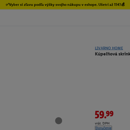
✅Vyber si zľavu podľa výšky svojho nákupu v eshope. Ušetri až 15€!💰
LIVARNO HOME
Kúpeľňová skrink
59.99
vrát. DPH
Doručenie