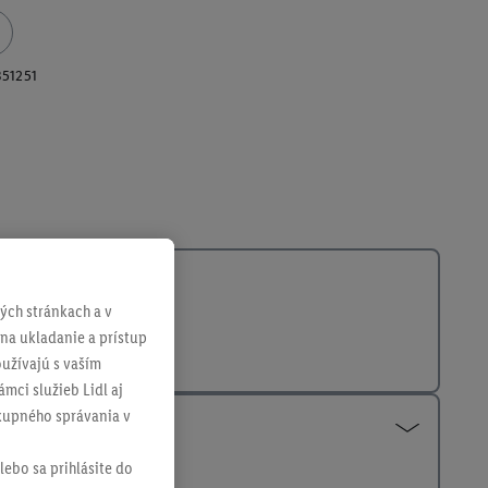
351251
ch stránkach a v
 na ukladanie a prístup
užívajú s vaším
mci služieb Lidl aj
ákupného správania v
lebo sa prihlásite do