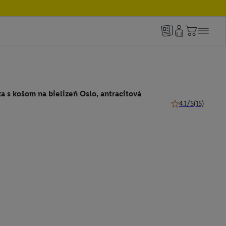
a s košom na bielizeň Oslo, antracitová
4.1/5
(15)
4.1 z 5 hviezdičie