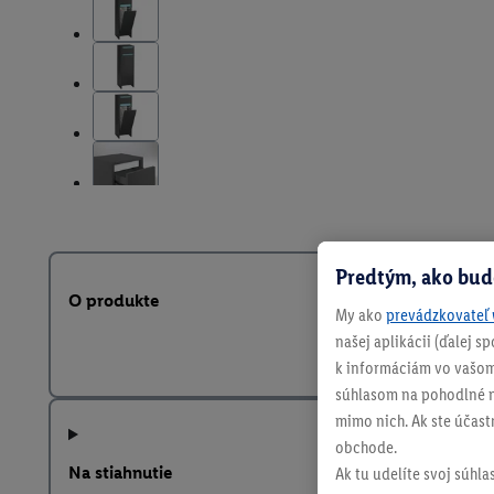
Predtým, ako bud
O produkte
My ako
prevádzkovateľ 
našej aplikácii (ďalej 
k informáciám vo vašom
súhlasom na pohodlné na
mimo nich. Ak ste účast
obchode.
Na stiahnutie
Ak tu udelíte svoj súhla