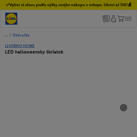
✅Vyber si zľavu podľa výšky svojho nákupu v eshope. Ušetri až 15€!💰
/
Obývačka
LIVARNO HOME
LED halloweensky škriatok