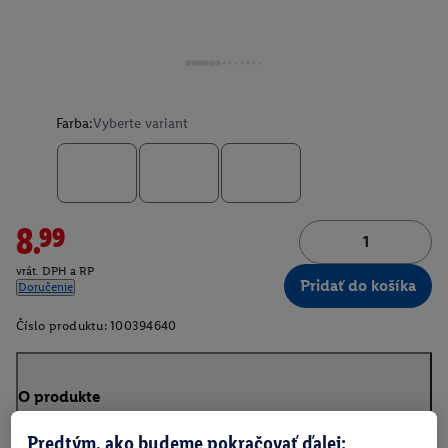
Farba:
Vyberte variant
8.99
vrát. DPH a RP
Pridať do košíka
Doručenie
Číslo produktu:
100394640
O produkte
Predtým, ako budeme pokračovať ďalej: