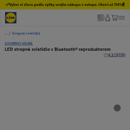
✅Vyber si zľavu podľa výšky svojho nákupu v eshope. Ušetri až 15€!💰
/
Stropné svietidlá
LIVARNO HOME
LED stropné svietidlo s Bluetooth® reproduktorom
4.3/5
(178)
4.3 z 5 hviezdi