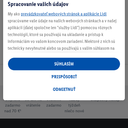
Spracovanie vašich údajov
My ako
prevádzkovateľ webových stránok a aplikácie Lidl
Na stiahnutie
spracúvame vaše údaje na našich webových stránkach a v našej
aplikácii (ďalej spoločne len "služby Lidl") pomocou rôznych
technológií, ktoré sa používajú na ukladanie a prístup k
informáciám vo vašom koncovom zariadení. Niektoré z nich sú
technicky nevyhnutné alebo sa používajú s vaším súhlasom na
pohodlné nastavenie, na zostavovanie štatistík alebo na
personalizovanú reklamu v rámci služieb Lidl aj mimo nich. Ak
SÚHLASÍM
ste účastníkom programu Lidl Plus, na tieto účely sa spracúvajú
Odoberaj Newsletter!
aj údaje z vášho nákupného správania v obchode.
PRISPÔSOBIŤ
Ak tu udelíte svoj súhlas na účely personalizovanej reklamy a
následne si vytvoríte účet Lidl Plus alebo sa prihlásite do svojho
ODMIETNUŤ
existujúceho účtu Lidl Plus, my a náš partner Criteo S.A. môžeme
Doprava
30 dní na
Vrátenie
Každý
Bezpečný nákup
tiež vytvoriť špeciálny online identifikátor z e-mailovej adresy,
zadarmo
vrátenie
zadarmo
týždeň
ktorú tam uvediete, aby sme vás mohli rozpoznať v službách
nad 70 €¹
niečo nové
prevádzkovaných tretími stranami a zobrazovať vám
personalizovanú reklamu. Na tento účel môže byť vaša