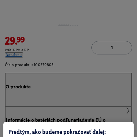
29.99
vrát. DPH a RP
Doručenie
Číslo produktu:
100379805
O produkte
Informácie o batériách podľa nariadenia EÚ o
batériách
Predtým, ako budeme pokračovať ďalej: