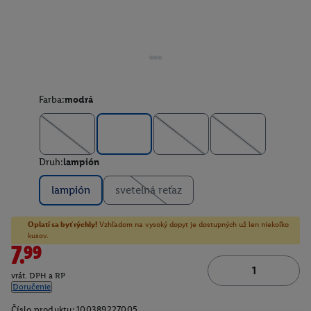
Farba:
modrá
Druh:
lampión
lampión
svetelná reťaz
Oplatí sa byť rýchly!
Vzhľadom na vysoký dopyt je dostupných už len niekoľko
kusov.
7.99
vrát. DPH a RP
Doručenie
Číslo produktu:
100389227005