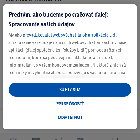
Predtým, ako budeme pokračovať ďalej:
O produkte
Spracovanie vašich údajov
My ako
prevádzkovateľ webových stránok a aplikácie Lidl
spracúvame vaše údaje na našich webových stránkach a v našej
aplikácii (ďalej spoločne len "služby Lidl") pomocou rôznych
Podrobnosti o bezpečnosti produktu
technológií, ktoré sa používajú na ukladanie a prístup k
informáciám vo vašom koncovom zariadení. Niektoré z nich sú
technicky nevyhnutné alebo sa používajú s vaším súhlasom na
pohodlné nastavenie, na zostavovanie štatistík alebo na
personalizovanú reklamu v rámci služieb Lidl aj mimo nich. Ak
SÚHLASÍM
ste účastníkom programu Lidl Plus, na tieto účely sa spracúvajú
aj údaje z vášho nákupného správania v obchode.
PRISPÔSOBIŤ
Ak tu udelíte svoj súhlas na účely personalizovanej reklamy a
následne si vytvoríte účet Lidl Plus alebo sa prihlásite do svojho
ODMIETNUŤ
Odoberaj Newsletter!
existujúceho účtu Lidl Plus, my a náš partner Criteo S.A. môžeme
tiež vytvoriť špeciálny online identifikátor z e-mailovej adresy,
ktorú tam uvediete, aby sme vás mohli rozpoznať v službách