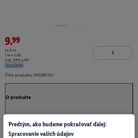
9.99
za 5-m
1 m = 2.00
vrát. DPH a RP
Doručenie
Číslo produktu:
100383122
O produkte
Predtým, ako budeme pokračovať ďalej:
Informácie o batériách podľa nariadenia EÚ o
Spracovanie vašich údajov
batériách