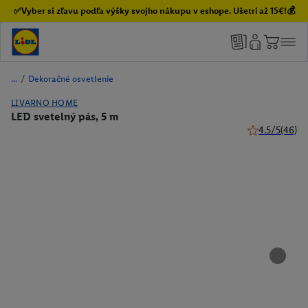
✅Vyber si zľavu podľa výšky svojho nákupu v eshope. Ušetri až 15€!💰
/
Dekoračné osvetlenie
LIVARNO HOME
LED svetelný pás, 5 m
4.5/5
(46)
4.5 z 5 hviezd