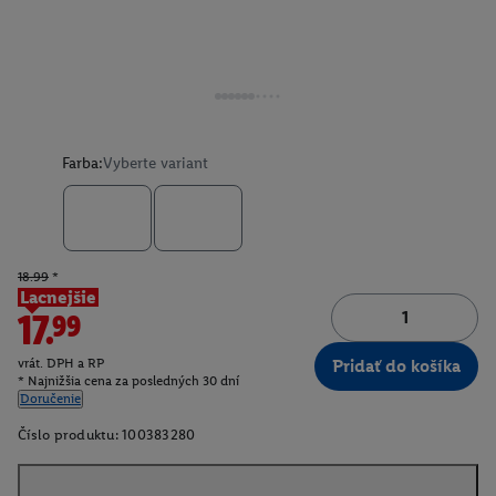
Farba:
Vyberte variant
18.99
*
Lacnejšie
17.99
vrát. DPH a RP
Pridať do košíka
* Najnižšia cena za posledných 30 dní
Doručenie
Číslo produktu:
100383280