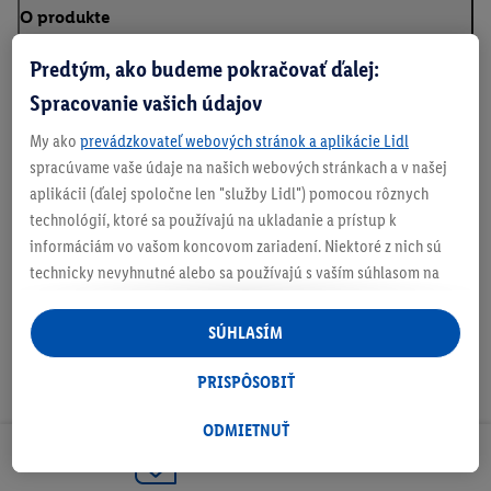
O produkte
Predtým, ako budeme pokračovať ďalej:
Spracovanie vašich údajov
Podrobnosti o bezpečnosti produktu
My ako
prevádzkovateľ webových stránok a aplikácie Lidl
spracúvame vaše údaje na našich webových stránkach a v našej
aplikácii (ďalej spoločne len "služby Lidl") pomocou rôznych
technológií, ktoré sa používajú na ukladanie a prístup k
Na stiahnutie
informáciám vo vašom koncovom zariadení. Niektoré z nich sú
technicky nevyhnutné alebo sa používajú s vaším súhlasom na
pohodlné nastavenie, na zostavovanie štatistík alebo na
personalizovanú reklamu v rámci služieb Lidl aj mimo nich. Ak
SÚHLASÍM
ste účastníkom programu Lidl Plus, na tieto účely sa spracúvajú
aj údaje z vášho nákupného správania v obchode.
PRISPÔSOBIŤ
Ak tu udelíte svoj súhlas na účely personalizovanej reklamy a
následne si vytvoríte účet Lidl Plus alebo sa prihlásite do svojho
ODMIETNUŤ
existujúceho účtu Lidl Plus, my a náš partner Criteo S.A. môžeme
Odoberaj Newsletter!
tiež vytvoriť špeciálny online identifikátor z e-mailovej adresy,