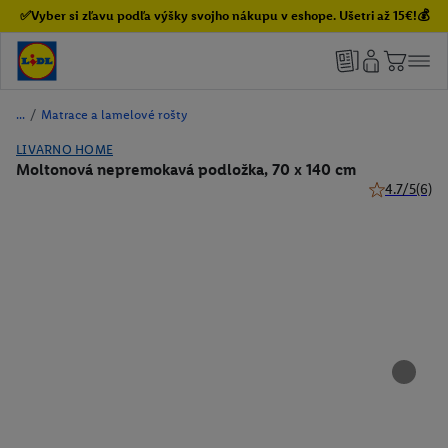
✅Vyber si zľavu podľa výšky svojho nákupu v eshope. Ušetri až 15€!💰
/
Matrace a lamelové rošty
LIVARNO HOME
Moltonová nepremokavá podložka, 70 x 140 cm
4.7/5
(6)
4.7 z 5 hviez