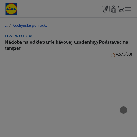
/
Kuchynské pomôcky
LIVARNO HOME
Nádoba na odklepanie kávovej usadeniny/Podstavec na
tamper
4.5/5
(33)
4.5 z 5 hviezd