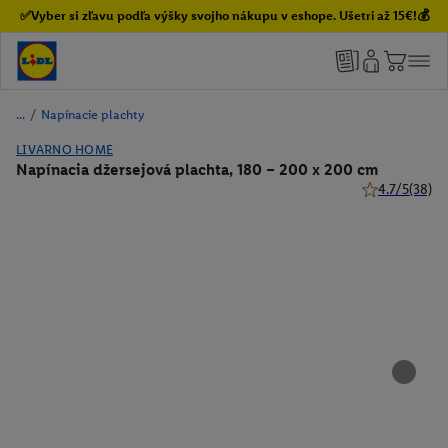
✅Vyber si zľavu podľa výšky svojho nákupu v eshope. Ušetri až 15€!💰
/
Napínacie plachty
LIVARNO HOME
Napínacia džersejová plachta, 180 – 200 x 200 cm
4.7/5
(38)
4.7 z 5 hviezd