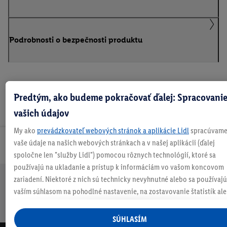
Podrobnosti o bezpečnosti produktu
Predtým, ako budeme pokračovať ďalej: Spracovani
vašich údajov
My ako
prevádzkovateľ webových stránok a aplikácie Lidl
spracúvam
vaše údaje na našich webových stránkach a v našej aplikácii (ďalej
Odoberaj Newsletter!
spoločne len "služby Lidl") pomocou rôznych technológií, ktoré sa
používajú na ukladanie a prístup k informáciám vo vašom koncovom
zariadení. Niektoré z nich sú technicky nevyhnutné alebo sa používajú
Doprava
30 dní na
Vrátenie
Každý
Bezpečný nákup
vaším súhlasom na pohodlné nastavenie, na zostavovanie štatistík al
zadarmo
vrátenie
zadarmo
týždeň
na personalizovanú reklamu v rámci služieb Lidl aj mimo nich. Ak ste
nad 70 €¹
niečo nové
účastníkom programu Lidl Plus, na tieto účely sa spracúvajú aj údaje 
SÚHLASÍM