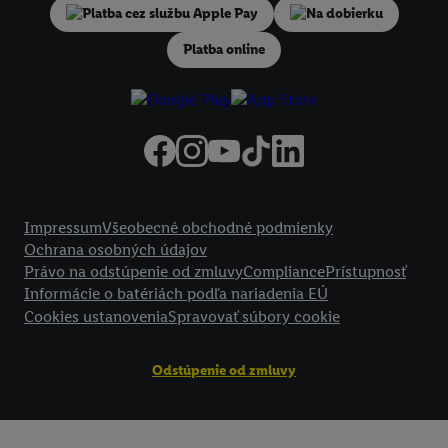
Na dobierku
Kliknutím na možnosť "
Odmietnuť
" môžete povoliť iba používanie
potrebných technológií. Kliknutím na "
Súhlasím
" vyjadríte súhlas so
Platba online
spracúvaním na všetky vyššie uvedené účely. Ďalšie informácie vráta
informácií o dobe uchovávania údajov a Vašom práve kedykoľvek odv
súhlas s účinnosťou do budúcnosti nájdete v našich
zásadách ochran
osobných údajov
.
Imprint nájdete tu.
Právne informácie
Impressum
Všeobecné obchodné podmienky
Ochrana osobných údajov
Právo na odstúpenie od zmluvy
Compliance
Prístupnosť
Informácie o batériách podľa nariadenia EÚ
Cookies ustanovenia
Spravovať súbory cookie
Odstúpenie od zmluvy