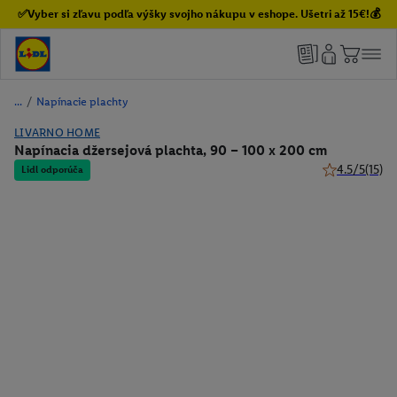
✅Vyber si zľavu podľa výšky svojho nákupu v eshope. Ušetri až 15€!💰
/
Napínacie plachty
LIVARNO HOME
Napínacia džersejová plachta, 90 – 100 x 200 cm
4.5/5
(15)
Lidl odporúča
4.5 z 5 hviezd