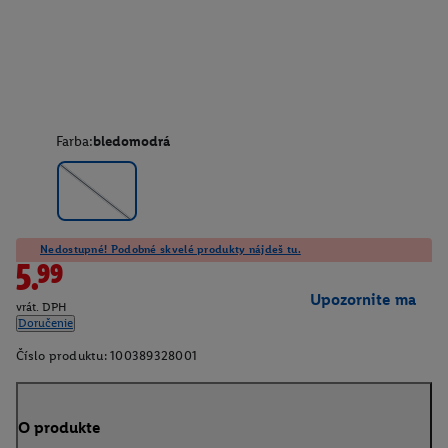
Farba:
bledomodrá
Nedostupné! Podobné skvelé produkty nájdeš tu.
5.99
Upozornite ma
vrát. DPH
Doručenie
Číslo produktu:
100389328001
O produkte