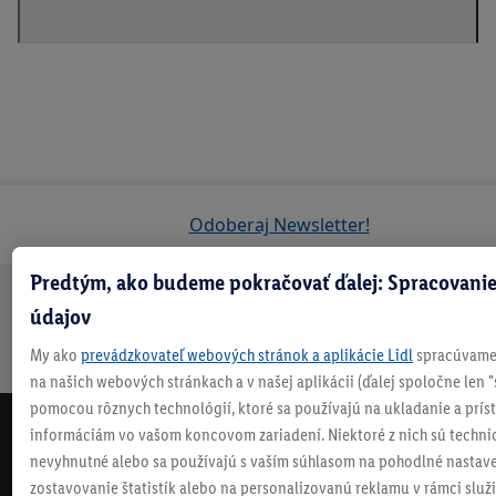
Odoberaj Newsletter!
Predtým, ako budeme pokračovať ďalej: Spracovanie
údajov
Doprava
30 dní na
Vrátenie
Každý
Bezpečný nákup
zadarmo
vrátenie
zadarmo
týždeň
My ako
prevádzkovateľ webových stránok a aplikácie Lidl
spracúvame 
nad 70 €¹
niečo nové
na našich webových stránkach a v našej aplikácii (ďalej spoločne len "
pomocou rôznych technológií, ktoré sa používajú na ukladanie a prís
informáciám vo vašom koncovom zariadení. Niektoré z nich sú techni
NEWSLETTER
nevyhnutné alebo sa používajú s vaším súhlasom na pohodlné nastave
NEZMEŠKAJ NAŠE AKCIE!
zostavovanie štatistík alebo na personalizovanú reklamu v rámci služi