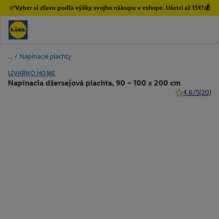
✅Vyber si zľavu podľa výšky svojho nákupu v eshope. Ušetri až 15€!💰
/
Napínacie plachty
LIVARNO HOME
Napínacia džersejová plachta, 90 – 100 x 200 cm
4.6/5
(20)
4.6 z 5 hviezdi