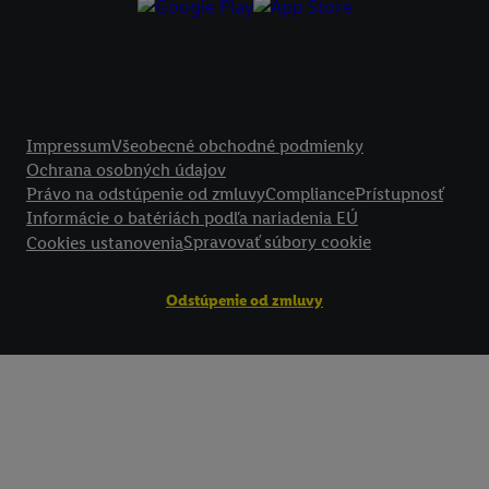
Kliknutím na možnosť "
Odmietnuť
" môžete povoliť iba používanie po
technológií. Kliknutím na "
Súhlasím
" vyjadríte súhlas so spracúvaním
vyššie uvedené účely. Ďalšie informácie vrátane informácií o dobe u
údajov a Vašom práve kedykoľvek odvolať súhlas s účinnosťou do bu
nájdete v našich
zásadách ochrany osobných údajov
.
Imprint nájdete 
Právne informácie
Impressum
Všeobecné obchodné podmienky
Ochrana osobných údajov
Právo na odstúpenie od zmluvy
Compliance
Prístupnosť
Informácie o batériách podľa nariadenia EÚ
Spravovať súbory cookie
Cookies ustanovenia
Odstúpenie od zmluvy