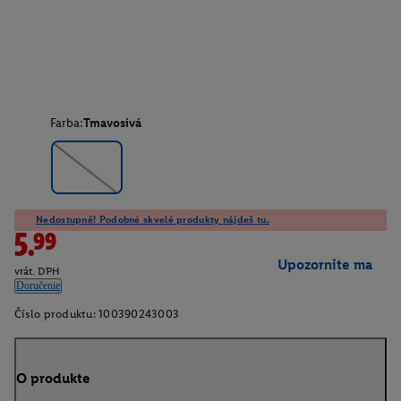
Farba:
Tmavosivá
Nedostupné! Podobné skvelé produkty nájdeš tu.
5.99
Upozornite ma
vrát. DPH
Doručenie
Číslo produktu:
100390243003
O produkte