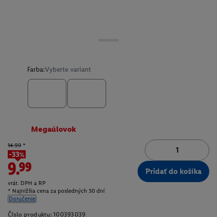
Farba:
Vyberte variant
Megaúlovok
14.99
*
-33%
9.99
Pridať do košíka
vrát. DPH a RP
* Najnižšia cena za posledných 30 dní
Doručenie
Číslo produktu:
100393039