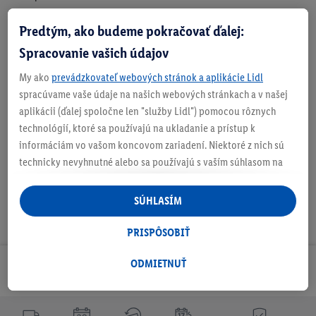
Predtým, ako budeme pokračovať ďalej:
O produkte
Spracovanie vašich údajov
My ako
prevádzkovateľ webových stránok a aplikácie Lidl
spracúvame vaše údaje na našich webových stránkach a v našej
aplikácii (ďalej spoločne len "služby Lidl") pomocou rôznych
Na stiahnutie
technológií, ktoré sa používajú na ukladanie a prístup k
informáciám vo vašom koncovom zariadení. Niektoré z nich sú
technicky nevyhnutné alebo sa používajú s vaším súhlasom na
pohodlné nastavenie, na zostavovanie štatistík alebo na
personalizovanú reklamu v rámci služieb Lidl aj mimo nich. Ak
SÚHLASÍM
ste účastníkom programu Lidl Plus, na tieto účely sa spracúvajú
aj údaje z vášho nákupného správania v obchode.
PRISPÔSOBIŤ
Ak tu udelíte svoj súhlas na účely personalizovanej reklamy a
následne si vytvoríte účet Lidl Plus alebo sa prihlásite do svojho
ODMIETNUŤ
Odoberaj Newsletter!
existujúceho účtu Lidl Plus, my a náš partner Criteo S.A. môžeme
tiež vytvoriť špeciálny online identifikátor z e-mailovej adresy,
ktorú tam uvediete, aby sme vás mohli rozpoznať v službách