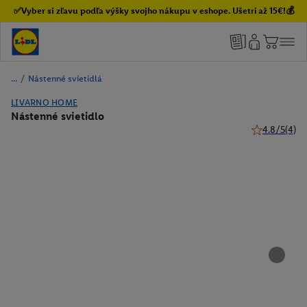
✅Vyber si zľavu podľa výšky svojho nákupu v eshope. Ušetri až 15€!💰
/
Nástenné svietidlá
LIVARNO HOME
Nástenné svietidlo
4.8/5
(4)
4.8 z 5 hviez