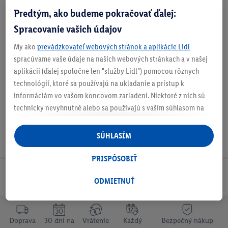
Predtým, ako budeme pokračovať ďalej:
O produkte
Spracovanie vašich údajov
My ako
prevádzkovateľ webových stránok a aplikácie Lidl
spracúvame vaše údaje na našich webových stránkach a v našej
Podrobnosti o bezpečnosti produktu
aplikácii (ďalej spoločne len "služby Lidl") pomocou rôznych
technológií, ktoré sa používajú na ukladanie a prístup k
informáciám vo vašom koncovom zariadení. Niektoré z nich sú
technicky nevyhnutné alebo sa používajú s vaším súhlasom na
pohodlné nastavenie, na zostavovanie štatistík alebo na
personalizovanú reklamu v rámci služieb Lidl aj mimo nich. Ak
SÚHLASÍM
ste účastníkom programu Lidl Plus, na tieto účely sa spracúvajú
aj údaje z vášho nákupného správania v obchode.
PRISPÔSOBIŤ
Ak tu udelíte svoj súhlas na účely personalizovanej reklamy a
Odoberaj Newsletter!
následne si vytvoríte účet Lidl Plus alebo sa prihlásite do svojho
ODMIETNUŤ
existujúceho účtu Lidl Plus, my a náš partner Criteo S.A. môžeme
tiež vytvoriť špeciálny online identifikátor z e-mailovej adresy,
ktorú tam uvediete, aby sme vás mohli rozpoznať v službách
Doprava
30 dní na
Vrátenie
Každý
Bezpečný nákup