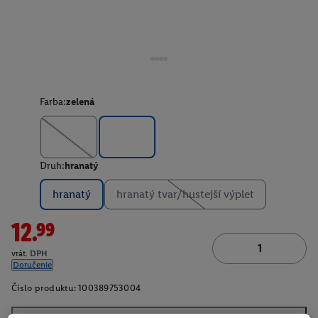
Farba:
zelená
Druh:
hranatý
hranatý
hranatý tvar/hustejší výplet
12.99
vrát. DPH
Doručenie
Číslo produktu:
100389753004