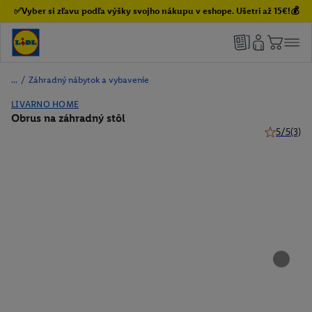
✅Vyber si zľavu podľa výšky svojho nákupu v eshope. Ušetri až 15€!💰
/
Záhradný nábytok a vybavenie
LIVARNO HOME
Obrus na záhradný stôl
5/5
(3)
5 z 5 hviez